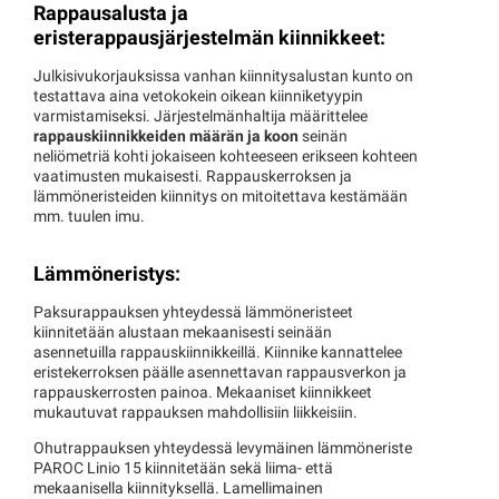
Rappausalusta ja
eristerappausjärjestelmän kiinnikkeet:
Julkisivukorjauksissa vanhan kiinnitysalustan kunto on
testattava aina vetokokein oikean kiinniketyypin
varmistamiseksi. Järjestelmänhaltija määrittelee
rappauskiinnikkeiden määrän ja koon
seinän
neliömetriä kohti jokaiseen kohteeseen erikseen kohteen
vaatimusten mukaisesti. Rappauskerroksen ja
lämmöneristeiden kiinnitys on mitoitettava kestämään
mm. tuulen imu.
Lämmöneristys:
Paksurappauksen yhteydessä lämmöneristeet
kiinnitetään alustaan mekaanisesti seinään
asennetuilla rappauskiinnikkeillä. Kiinnike kannattelee
eristekerroksen päälle asennettavan rappausverkon ja
rappauskerrosten painoa. Mekaaniset kiinnikkeet
mukautuvat rappauksen mahdollisiin liikkeisiin.
Ohutrappauksen yhteydessä levymäinen lämmöneriste
PAROC Linio 15 kiinnitetään sekä liima- että
mekaanisella kiinnityksellä. Lamellimainen