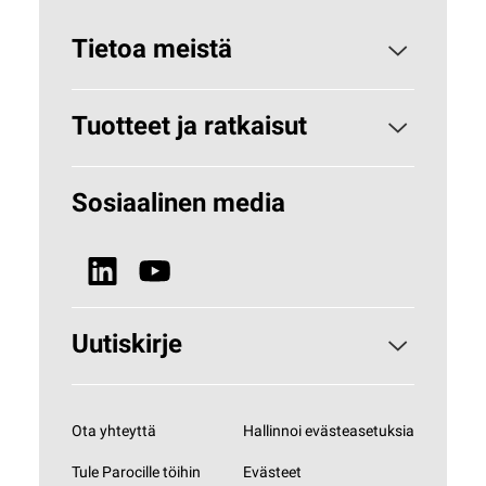
Tietoa meistä
Paroc yrityksenä
Tuotteet ja ratkaisut
Miksi kivivilla?
Rakennuseristeet
Sosiaalinen media
Vastuullisuus
Tekniset eristeet
Uutiset ja media
Uutiskirje
Tilaa uutiskirjeemme
Ota yhteyttä
Hallinnoi evästeasetuksia
Tule Parocille töihin
Evästeet