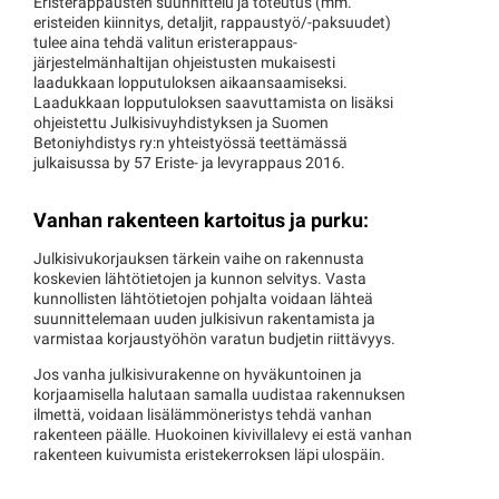
Eristerappausten suunnittelu ja toteutus (mm.
eristeiden kiinnitys, detaljit, rappaustyö/-paksuudet)
tulee aina tehdä valitun eristerappaus-
järjestelmänhaltijan ohjeistusten mukaisesti
laadukkaan lopputuloksen aikaansaamiseksi.
Laadukkaan lopputuloksen saavuttamista on lisäksi
ohjeistettu Julkisivuyhdistyksen ja Suomen
Betoniyhdistys ry:n yhteistyössä teettämässä
julkaisussa by 57 Eriste- ja levyrappaus 2016.
Vanhan rakenteen kartoitus ja purku:
Julkisivukorjauksen tärkein vaihe on rakennusta
koskevien lähtötietojen ja kunnon selvitys. Vasta
kunnollisten lähtötietojen pohjalta voidaan lähteä
suunnittelemaan uuden julkisivun rakentamista ja
varmistaa korjaustyöhön varatun budjetin riittävyys.
Jos vanha julkisivurakenne on hyväkuntoinen ja
korjaamisella halutaan samalla uudistaa rakennuksen
ilmettä, voidaan lisälämmöneristys tehdä vanhan
rakenteen päälle. Huokoinen kivivillalevy ei estä vanhan
rakenteen kuivumista eristekerroksen läpi ulospäin.