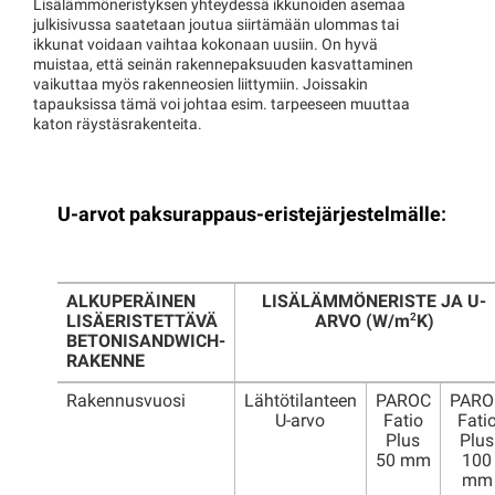
Lisälämmöneristyksen yhteydessä ikkunoiden asemaa
julkisivussa saatetaan joutua siirtämään ulommas tai
ikkunat voidaan vaihtaa kokonaan uusiin. On hyvä
muistaa, että seinän rakennepaksuuden kasvattaminen
vaikuttaa myös rakenneosien liittymiin. Joissakin
tapauksissa tämä voi johtaa esim. tarpeeseen muuttaa
katon räystäsrakenteita.
U-arvot paksurappaus-eristejärjestelmälle:
ALKUPERÄINEN
LISÄLÄMMÖNERISTE JA U-
2
LISÄERISTETTÄVÄ
ARVO (W/m
K)
BETONISANDWICH-
RAKENNE
Rakennusvuosi
Lähtötilanteen
PAROC
PARO
U-arvo
Fatio
Fati
Plus
Plus
50 mm
100
mm