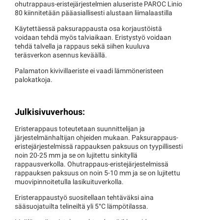
ohutrappaus-eristejärjestelmien aluseriste PAROC Linio
80 kiinnitetään pääasiallisesti alustaan liimalaastilla
Käytettäessä paksurappausta osa korjaustöistä
voidaan tehdä myös talviaikaan. Eristystyö voidaan
tehdä talvella ja rappaus sekä siihen kuuluva
teräsverkon asennus keväällä.
Palamaton kivivillaeriste ei vaadi lämmöneristeen
palokatkoja.
Julkisivuverhous:
Eristerappaus toteutetaan suunnittelijan ja
järjestelmänhaltijan ohjeiden mukaan. Paksurappaus-
eristejärjestelmissä rappauksen paksuus on tyypillisesti
noin 20-25 mm ja se on lujitettu sinkityllä
rappausverkolla. Ohutrappaus-eristejärjestelmissä
rappauksen paksuus on noin 5-10 mm ja se on lujitettu
muovipinnoitetulla lasikuituverkolla.
Eristerappaustyö suositellaan tehtäväksi aina
sääsuojatuilta telineiltä yli 5°C lämpötilassa.