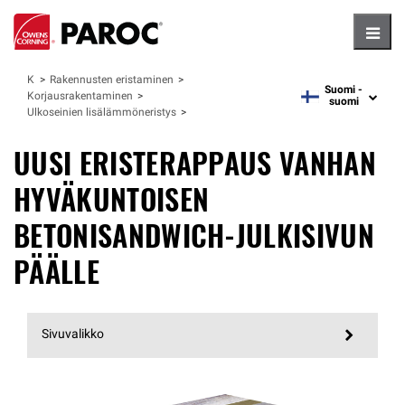
Hambu
Käyttökohteet
Rakennusten eristaminen
Suomi -
Korjausrakentaminen
language
suomi
Ulkoseinien lisälämmöneristys
UUSI ERISTERAPPAUS VANHAN
HYVÄKUNTOISEN
BETONISANDWICH-JULKISIVUN
PÄÄLLE
Sivuvalikko