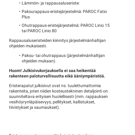
Lämmön- ja rappausaluseriste:
Paksurappaus-eristejärjestelmä: PAROC Fatio
Plus
Ohutrappaus-eristejärjestelmä: PAROC Linio 15
tai PAROC Linio 80
Rappausaluseristeiden kiinnitys järjestelmänhaltijan
ohjeiden mukaisesti.
Paksu- tai ohutrappaus (järjestelmänhaltijan
ohjeiden mukaan).
Huom! Julkisivukorjauksella ei saa heikentää
rakenteen paloturvallisuutta eikä ääniympäristöä.
Eristerapatut julkisivut ovat ns. tuulettumattomia
rakenteita, joten niiden kosteustekninen detaljointi on
suunniteltava erityisen huolellisesti (mm. rappauksen
vesihöyrynläpäisevyys, pellitykset, kallistukset,
tiivistykset ja saumaukset).