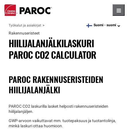
Hambu
Suomi -
suomi
Työkalut ja asiakirjat
language
Rakennuseristeet
HIILIJALANJÄLKILASKURI
PAROC CO2 CALCULATOR
PAROC RAKENNUSERISTEIDEN
HIILIJALANJÄLKI
PAROC CO2 laskurilla lasket helposti rakennuseristeiden
hiilijalanjäljen.
GWP-arvoon vaikuttavat mm. tuotepaksuus ja tuotantolinja,
minkä laskuri ottaa huomioon.