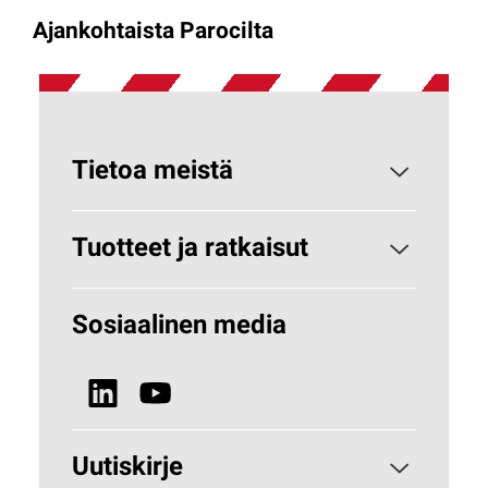
Ajankohtaista Parocilta
Tietoa meistä
Paroc yrityksenä
Tuotteet ja ratkaisut
Miksi kivivilla?
Rakennuseristeet
Sosiaalinen media
Vastuullisuus
Tekniset eristeet
Uutiset ja media
Uutiskirje