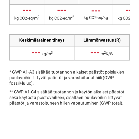
---
---
---
---
2
2
kg CO2-eq/kg
kg CO2-eq/m
kg CO2-eq/m
kg CO2-eq/
Keskimääräinen tiheys
Lämmönvastus (R)
---
---
3
2
kg/m
m
K/W
*
GWP A1-A3 sisältää tuotannon aikaiset päästöt poislukien
puulavoihin liittyvät päästöt ja varastoitunut hiili (GWP
fossil+luluc).
**
GWP A1-C4 sisältää tuotannon ja käytön aikaiset päästöt
sekä käytöstä poistovaiheen, sisältäen puulavoihin liittyvät
päästöt ja varastoituneen hiilen vapautuminen (GWP total).