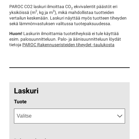
PAROC CO2 laskuri ilmoittaa CO
ekvivalentit päästöt eri
2
2
3
yksiköissä (m
, kg ja m
), mikä mahdollistaa tuotteiden
vertailun keskenään. Laskuri näyttää myös tuotteen tiheyden
sekä lämmönvastuksen valitussa tuotepaksuudessa.
Huom!
Laskurin ilmoittamia tuotetiheyksiä ei tule käyttää
esim. palosuunnitteluun. Palo- ja äänisuunnitteluun löydät
tietoja
PAROC Rakennuseristeiden tiheydet -taulukosta
Laskuri
Tuote