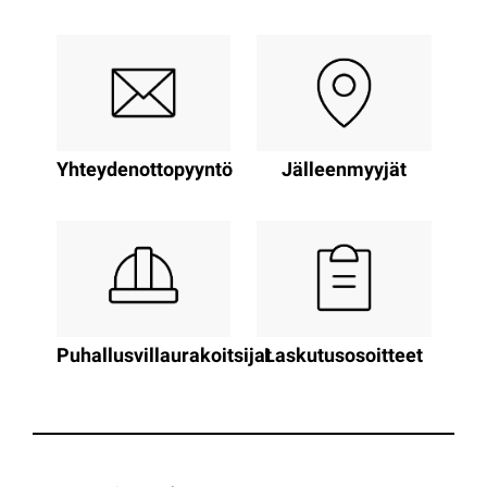
Yhteydenottopyyntö
Jälleenmyyjät
Puhallusvillaurakoitsijat
Laskutusosoitteet