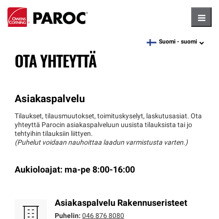
Hambu
Suomi -
suomi
language
OTA YHTEYTTÄ
Asiakaspalvelu
Tilaukset, tilausmuutokset, toimituskyselyt, laskutusasiat. Ota
yhteyttä Parocin asiakaspalveluun uusista tilauksista tai jo
tehtyihin tilauksiin liittyen.
(Puhelut voidaan nauhoittaa laadun varmistusta varten.)
Aukioloajat: ma-pe 8:00-16:00
Asiakaspalvelu Rakennuseristeet
Puhelin:
046 876 8080