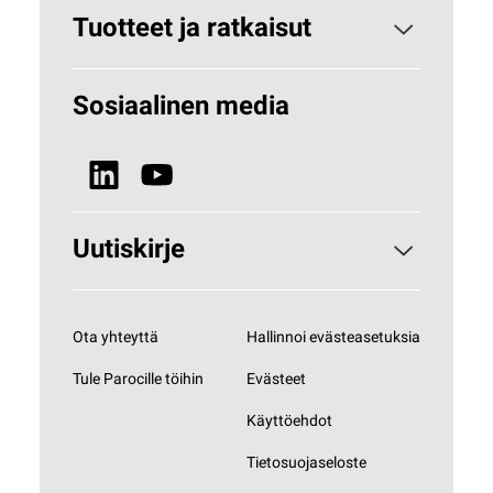
Paroc yrityksenä
Tuotteet ja ratkaisut
Miksi kivivilla?
Rakennuseristeet
Sosiaalinen media
Vastuullisuus
Tekniset eristeet
Uutiset ja media
Uutiskirje
Tilaa uutiskirjeemme
Ota yhteyttä
Hallinnoi evästeasetuksia
Tule Parocille töihin
Evästeet
Käyttöehdot
Tietosuojaseloste