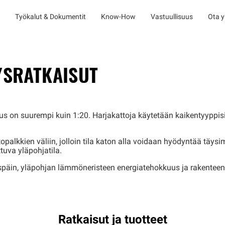
Työkalut & Dokumentit
Know-How
Vastuullisuus
Ota y
YSRATKAISUT
evuus on suurempi kuin 1:20. Harjakattoja käytetään kaikentyyppi
lkkien väliin, jolloin tila katon alla voidaan hyödyntää täysim
tuva yläpohjatila.
äin, yläpohjan lämmöneristeen energiatehokkuus ja rakenteen ti
Ratkaisut ja tuotteet