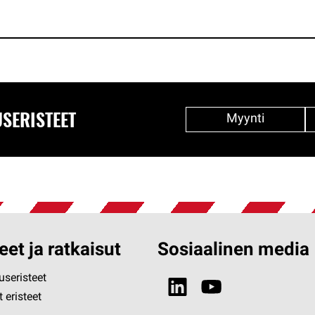
SERISTEET
Myynti
eet ja ratkaisut
Sosiaalinen media
seristeet
 eristeet