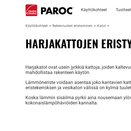
Käyttökohteet
Tuotteet
Käyttökohteet
Rakennusten eristaminen
Katot
HARJAKATTOJEN ERIST
Harjakatot ovat usein jyrkkiä kattoja, joiden kalt
mahdollistaa rakenteen käytön.
Lämmöneriste voidaan asentaa joko kantavien kattopa
eristekerroksen ja vesikaton välissä on kylmä tuulet
Koska lämmin sisäilma pyrkii aina nousemaan ylösp
kokonaislämpöhäviöiden kannalta.