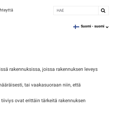
Hae
hteyttä
Suomi -
suomi
language
sissä rakennuksissa, joissa rakennuksen leveys
ääräisesti, tai vaakasuoraan niin, että
iviys ovat erittäin tärkeitä rakennuksen