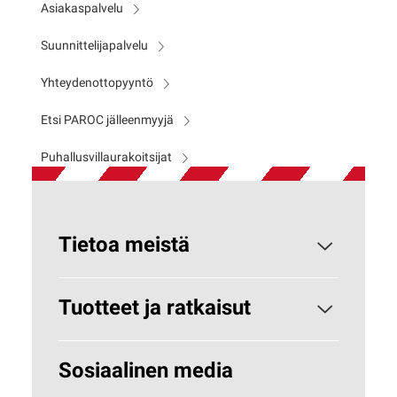
Asiakaspalvelu
Suunnittelijapalvelu
Yhteydenottopyyntö
Etsi PAROC jälleenmyyjä
Puhallusvillaurakoitsijat
Tietoa meistä
Paroc yrityksenä
Tuotteet ja ratkaisut
Miksi kivivilla?
Rakennuseristeet
Sosiaalinen media
Vastuullisuus