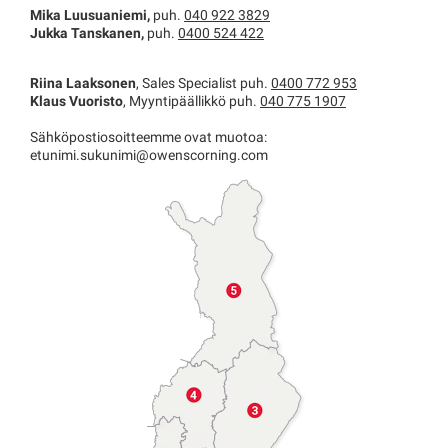
Mika Luusuaniemi,
puh.
040 922 3829
Jukka Tanskanen,
puh.
0400 524 422
Riina Laaksonen
, Sales Specialist puh.
0400 772 953
Klaus Vuoristo
, Myyntipäällikkö puh.
040 775 1907
Sähköpostiosoitteemme ovat muotoa:
etunimi.sukunimi@owenscorning.com