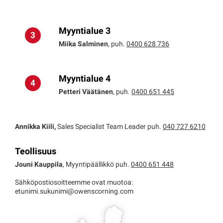
Myyntialue 3
Miika Salminen
, puh.
0400 628 736
Myyntialue 4
Petteri Väätänen
, puh.
0400 651 445
Annikka Kiili,
Sales Specialist Team Leader puh.
040 727 6210
Teollisuus
Jouni Kauppila
, Myyntipäällikkö puh.
0400 651 448
Sähköpostiosoitteemme ovat muotoa:
etunimi.sukunimi@owenscorning.com