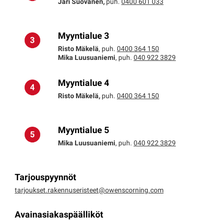
Jari Suovanen,
puh.
0400 601 033
Myyntialue 3
Risto Mäkelä
,
puh.
0400 364 150
Mika Luusuaniemi
, puh.
040 922 3829
Myyntialue 4
Risto Mäkelä,
puh.
0400 364 150
Myyntialue 5
Mika Luusuaniemi
, puh.
040 922 3829
Tarjouspyynnöt
tarjoukset.rakennuseristeet@owenscorning.com
Avainasiakaspäälliköt