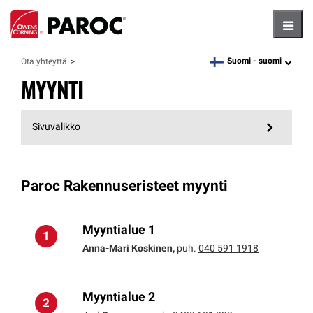
Hambu
Suomi -
suomi
Ota yhteyttä
language
MYYNTI
Sivuvalikko
Paroc Rakennuseristeet myynti
Myyntialue 1
Anna-Mari Koskinen,
puh.
040 591 1918
Myyntialue 2