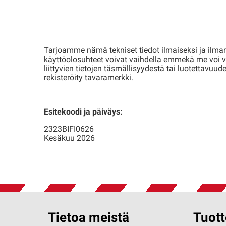
Tarjoamme nämä tekniset tiedot ilmaiseksi ja ilman
käyttöolosuhteet voivat vaihdella emmekä me voi va
liittyvien tietojen täsmällisyydestä tai luotettav
rekisteröity tavaramerkki.
Esitekoodi ja päiväys:
2323BIFI0626
Kesäkuu 2026
Tietoa meistä
Tuott