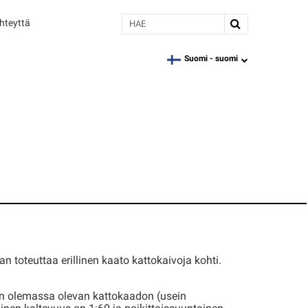
Hae
hteyttä
Suomi -
suomi
language
n toteuttaa erillinen kaato kattokaivoja kohti.
aan olemassa olevan kattokaadon (usein