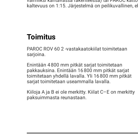
valmiiksi kantavassa rakenteessa) tai PAROC kattokii
kaltevuus on 1:15. Järjestelmä on peilikuvallinen,
Toimitus
PAROC ROV 60 2 -vastakaatokiilat toimitetaan
sarjoina.
Enintään 4 800 mm pitkät sarjat toimitetaan
pakkauksina. Enintään 16 800 mm pitkät sarjat
toimitetaan yhdellä lavalla. Yli 16 800 mm pitkät
sarjat toimitetaan useammalla lavalla.
Kiiloja A ja B ei ole merkitty. Kiilat C–E on merkitty
paksuimmasta reunastaan.