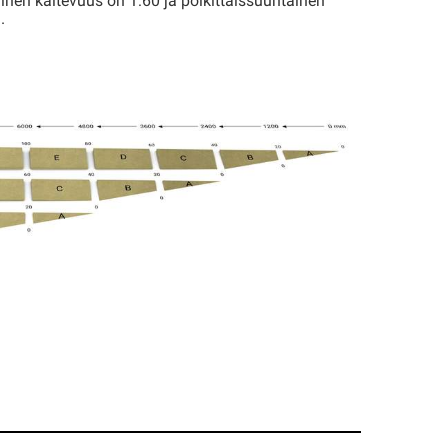
tainen kaltevuus on 1:60 ja poikittaissuuntainen
.