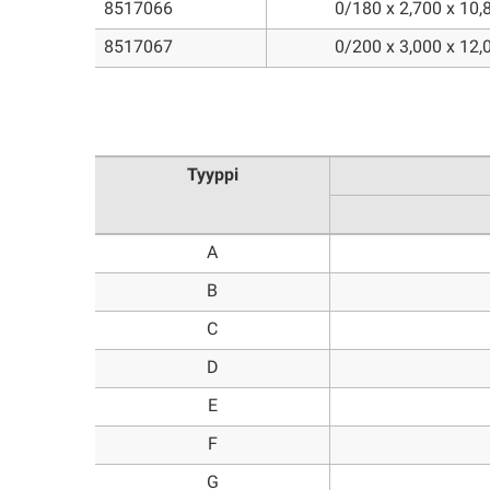
8517066
0/180 x 2,700 x 10,
8517067
0/200 x 3,000 x 12,
Tyyppi
A
B
C
D
E
F
G