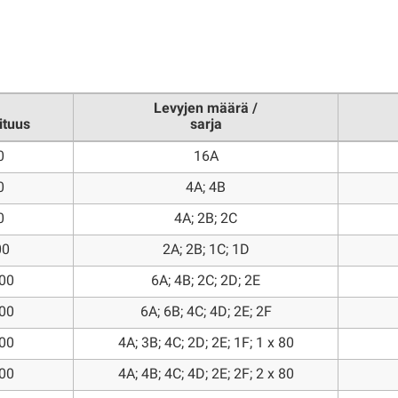
Levyjen määrä /
ituus
sarja
0
16A
0
4A; 4B
0
4A; 2B; 2C
00
2A; 2B; 1C; 1D
000
6A; 4B; 2C; 2D; 2E
200
6A; 6B; 4C; 4D; 2E; 2F
400
4A; 3B; 4C; 2D; 2E; 1F; 1 x 80
600
4A; 4B; 4C; 4D; 2E; 2F; 2 x 80