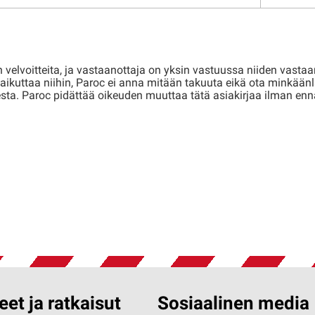
 velvoitteita, ja vastaanottaja on yksin vastuussa niiden vast
ikuttaa niihin, Paroc ei anna mitään takuuta eikä ota minkäänl
uudesta. Paroc pidättää oikeuden muuttaa tätä asiakirjaa ilman 
eet ja ratkaisut
Sosiaalinen media