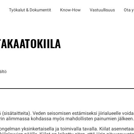
Työkalut & Dokumentit
Know-How
Vastuullisuus
Ota y
TAKAATOKIILA
ältö
(sisätaitteita). Veden seisomisen estämiseksi jiirialueelle voidaa
t jiirin alimmassa kohdassa myös mahdollisten painumien jälkeen.
ngelman yksinkertaisella ja toimivalla tavalla. Kiilat asennet