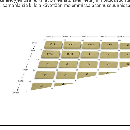
lalevyjen päälle. Kiilat on leikattu siten, että jiirin pituussuun
 eli samanlaisia kiiloja käytetään molemmissa asennussuunnissa