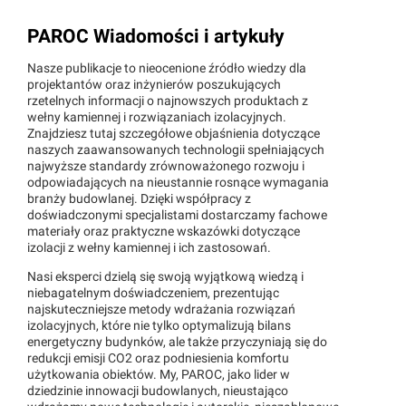
PAROC
Wiadomości i artykuły
Nasze publikacje to nieocenione źródło wiedzy dla
projektantów oraz inżynierów poszukujących
rzetelnych informacji o najnowszych produktach z
wełny kamiennej i rozwiązaniach izolacyjnych.
Znajdziesz tutaj szczegółowe objaśnienia dotyczące
naszych zaawansowanych technologii spełniających
najwyższe standardy zrównoważonego rozwoju i
odpowiadających na nieustannie rosnące wymagania
branży budowlanej. Dzięki współpracy z
doświadczonymi specjalistami dostarczamy fachowe
materiały oraz praktyczne wskazówki dotyczące
izolacji z wełny kamiennej i ich zastosowań.
Nasi eksperci dzielą się swoją wyjątkową wiedzą i
niebagatelnym doświadczeniem, prezentując
najskuteczniejsze metody wdrażania rozwiązań
izolacyjnych, które nie tylko optymalizują bilans
energetyczny budynków, ale także przyczyniają się do
redukcji emisji CO2 oraz podniesienia komfortu
użytkowania obiektów. My, PAROC, jako lider w
dziedzinie innowacji budowlanych, nieustająco