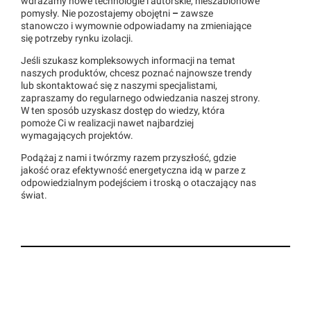
wdrażamy nowe technologie i autorskie, nieszablonowe
pomysły. Nie pozostajemy obojętni
–
zawsze
stanowczo i wymownie odpowiadamy na zmieniające
się potrzeby rynku izolacji.
Jeśli szukasz kompleksowych informacji na temat
naszych produktów, chcesz poznać najnowsze trendy
lub skontaktować się z naszymi specjalistami,
zapraszamy do regularnego odwiedzania naszej strony.
W ten sposób uzyskasz dostęp do wiedzy, która
pomoże Ci w realizacji nawet najbardziej
wymagających projektów.
Podążaj z nami i twórzmy razem przyszłość, gdzie
jakość oraz efektywność energetyczna idą w parze z
odpowiedzialnym podejściem i troską o otaczający nas
świat.