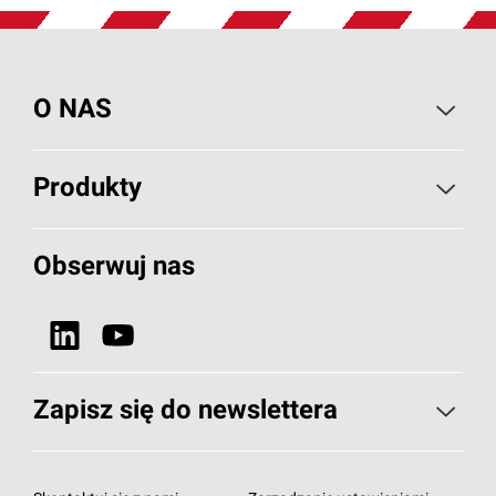
O NAS
O PAROC
Produkty
Wiadomości i artykuły
Izolacje Budowlane
Obserwuj nas
Projekty referencyjne
HVAC
Dlaczego wełna kamienna?
Zobacz wszystkie nasze produkty
Nasza odpowiedzialność
Zapisz się do newslettera
Zapisz się do newslettera
Subskrybuj newsletter