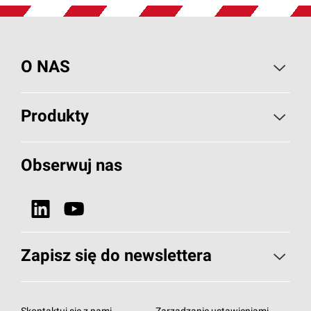
O NAS
O PAROC
Produkty
Wiadomości i artykuły
Izolacje Budowlane
Obserwuj nas
Projekty referencyjne
HVAC
Dlaczego wełna kamienna?
Zobacz wszystkie nasze produkty
Nasza odpowiedzialność
Zapisz się do newslettera
Zapisz się do newslettera
Subskrybuj newsletter