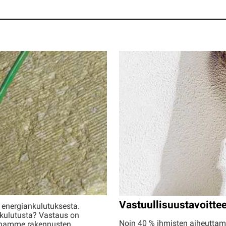
nergia
Vastuullisuustavoitt
 energiankulutuksesta.
kulutusta? Vastaus on
Noin 40 % ihmisten aiheuttam
annamme rakennusten