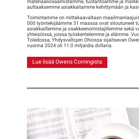
materiaaliosaamistamme, tuotantoamme ja mark
auttaaksemme asiakkaitamme kehittymään ja ka
Toimintamme on mittakaavaltaan maailmanlaajuista,
000 työntekijäämme 31 maassa ovat sitoutuneet 
asiakkaillemme ja osakkeenomistajillemme sekä va
yhteisöissä, joissa työskentelemme ja elämme. Vu
Toledossa, Yhdysvaltojen Ohiossa sijaitsevan Owen
vuonna 2024 oli 11.0 miljardia dollaria.
Lue lisää Owens Corningista