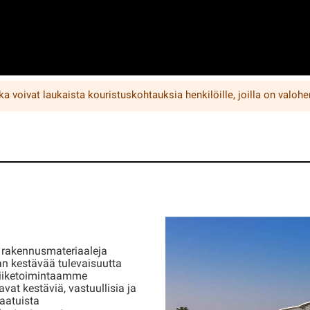
ka voivat laukaista kouristuskohtauksia henkilöille, joilla on valohe
a rakennusmateriaaleja
an kestävää tulevaisuutta
 liiketoimintaamme
oavat kestäviä, vastuullisia ja
aatuista