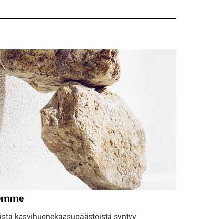
eemme
ista kasvihuonekaasupäästöistä syntyy