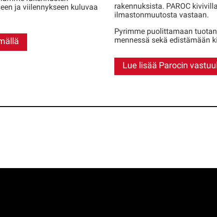
rakennuksista. PAROC kivivillae
en ja viilennykseen kuluvaa
ilmastonmuutosta vastaan.
Pyrimme puolittamaan tuotan
mennessä sekä edistämään ki
mällä
Lue lisää Parocin vastuul