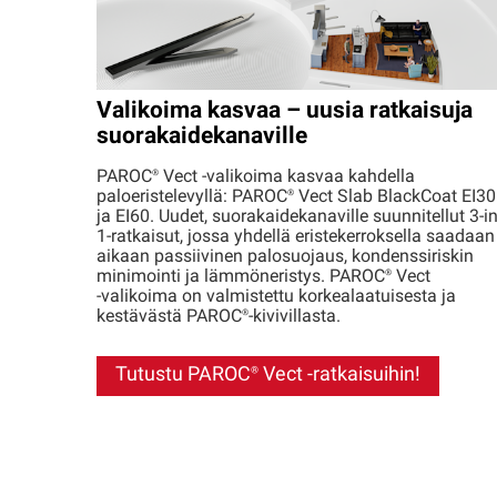
Valikoima kasvaa – uusia ratkaisuja
suorakaidekanaville
PAROC®
Vect -valikoima kasvaa kahdella
paloeristelevyllä:
PAROC®
Vect Slab BlackCoat EI30
ja EI60. Uudet, suorakaidekanaville suunnitellut 3-in
1-ratkaisut, jossa yhdellä eristekerroksella saadaan
aikaan passiivinen palosuojaus, kondenssiriskin
minimointi ja lämmöneristys.
PAROC®
Vect
‑valikoima on valmistettu korkealaatuisesta ja
kestävästä
PAROC®
-kivivillasta.
Tutustu
PAROC®
Vect -ratkaisuihin!