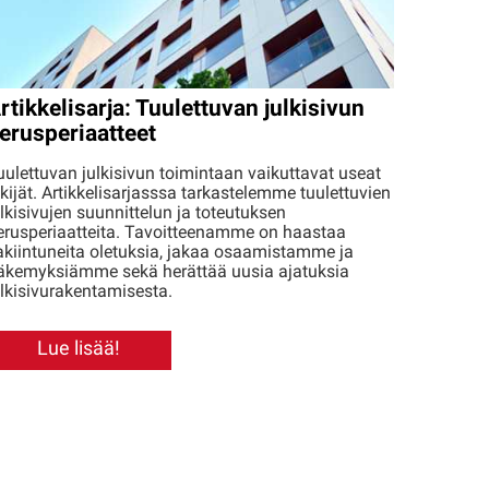
rtikkelisarja: Tuulettuvan julkisivun
erusperiaatteet
uulettuvan julkisivun toimintaan vaikuttavat useat
ekijät. Artikkelisarjasssa tarkastelemme tuulettuvien
ulkisivujen suunnittelun ja toteutuksen
erusperiaatteita. Tavoitteenamme on haastaa
akiintuneita oletuksia, jakaa osaamistamme ja
äkemyksiämme sekä herättää uusia ajatuksia
ulkisivurakentamisesta.
Lue lisää!