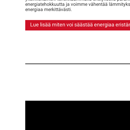
energiatehokkuutta ja voimme vähentää lämmitykse
energiaa merkittävästi.
Lue lisää miten voi säästää energiaa eristä