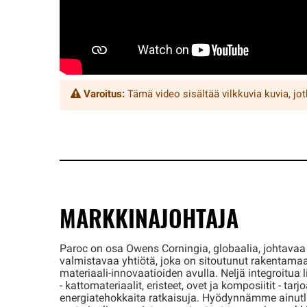
Varoitus:
Tämä video sisältää vilkkuvia kuvia, jot
MARKKINAJOHTAJA
Paroc on osa Owens Corningia, globaalia, johtava
valmistavaa yhtiötä, joka on sitoutunut rakentama
materiaali-innovaatioiden avulla. Neljä integroitua
- kattomateriaalit, eristeet, ovet ja komposiitit - tarj
energiatehokkaita ratkaisuja. Hyödynnämme ainutl