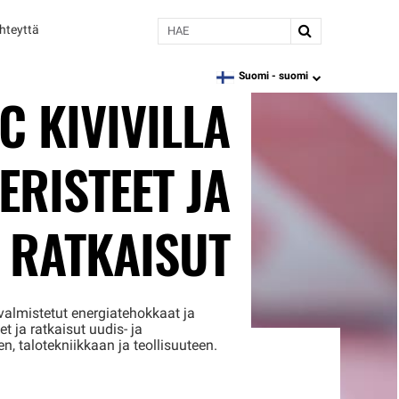
Hae
hteyttä
Suomi -
suomi
language
C KIVIVILLA
 ERISTEET JA
RATKAISUT
 valmistetut energiatehokkaat ja
t ja ratkaisut uudis- ja
, talotekniikkaan ja teollisuuteen.