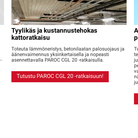
A
Tyylikäs ja kustannustehokas
p
kattoratkaisu
T
Toteuta lämmöneristys, betonilaatan palosuojaus ja
t
äänenvaimennus yksinkertaisella ja nopeasti
j
-
asennettavalla PAROC CGL 20 -ratkaisulla.
p
v
Tutustu PAROC CGL 20 -ratkaisuun!
n
j