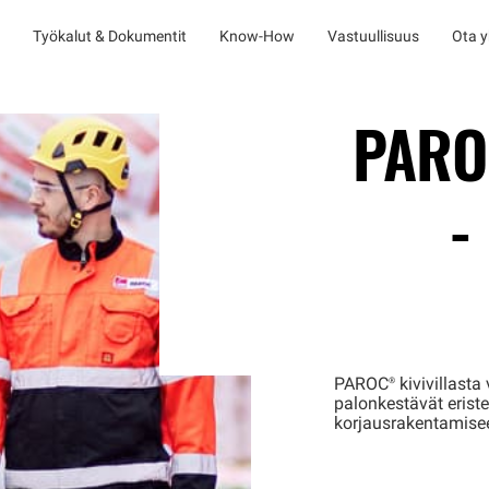
Työkalut & Dokumentit
Know-How
Vastuullisuus
Ota y
PARO
-
PAROC®
kivivillasta
palonkestävät eristee
korjausrakentamiseen