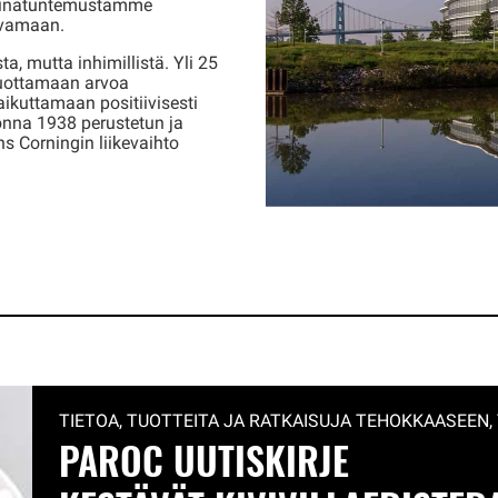
kinatuntemustamme
svamaan.
 mutta inhimillistä. Yli 25
tuottamaan arvoa
ikuttamaan positiivisesti
onna 1938 perustetun ja
s Corningin liikevaihto
TIETOA, TUOTTEITA JA RATKAISUJA TEHOKKAASEEN,
PAROC UUTISKIRJE