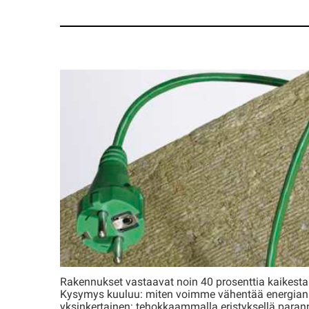
Vastuullisinta energiaa on säästetty e
Rakennukset vastaavat noin 40 prosenttia kaikesta
Kysymys kuuluu: miten voimme vähentää energian
yksinkertainen: tehokkaammalla eristyksellä par