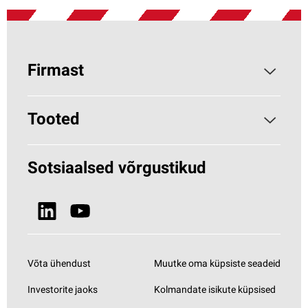
Firmast
Parocist
Tooted
Miks kivivill?
Hoonete soojustamine
Sotsiaalsed võrgustikud
Jätkusuutlikkus
HVAC (Paroc.com)
Uudised ja meedia
Vaata kõiki tooteid
Võta ühendust
Muutke oma küpsiste seadeid
Investorite jaoks
Kolmandate isikute küpsised