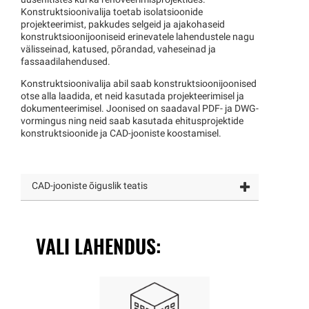
uusehitistes kui ka renoveerimisprojektides.
Konstruktsioonivalija toetab isolatsioonide
projekteerimist, pakkudes selgeid ja ajakohaseid
konstruktsioonijooniseid erinevatele lahendustele nagu
välisseinad, katused, põrandad, vaheseinad ja
fassaadilahendused.
Konstruktsioonivalija abil saab konstruktsioonijoonised
otse alla laadida, et neid kasutada projekteerimisel ja
dokumenteerimisel. Joonised on saadaval PDF- ja DWG-
vormingus ning neid saab kasutada ehitusprojektide
konstruktsioonide ja CAD-jooniste koostamisel.
CAD-jooniste õiguslik teatis
VALI LAHENDUS: