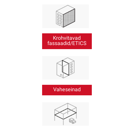
Krohvitavad
fassaadid/ETICS
Vaheseinad