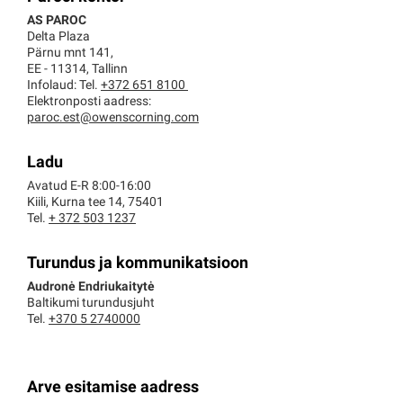
AS PAROC
Delta Plaza
Pärnu mnt 141,
EE - 11314, Tallinn
Infolaud: Tel.
+372 651 8100
Elektronposti aadress:
paroc.est@owenscorning.com
Ladu
Avatud E-R 8:00-16:00
Kiili, Kurna tee 14, 75401
Tel.
+ 372 503 1237
Turundus ja kommunikatsioon
Audronė Endriukaitytė
Baltikumi turundusjuht
Tel.
+370 5 2740000
Arve esitamise aadress