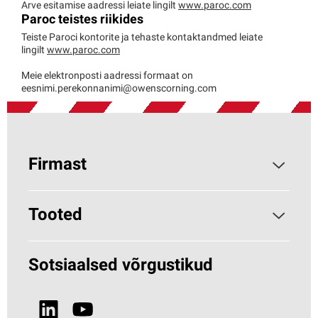
Arve esitamise aadressi leiate lingilt
www.paroc.com
Paroc teistes riikides
Teiste Paroci kontorite ja tehaste kontaktandmed leiate
lingilt
www.paroc.com
Meie elektronposti aadressi formaat on
eesnimi.perekonnanimi@owenscorning.com
Firmast
Parocist
Tooted
Miks kivivill?
Hoonete soojustamine
Sotsiaalsed võrgustikud
Jätkusuutlikkus
HVAC (Paroc.com)
Uudised ja meedia