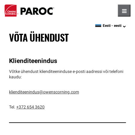
Hambu
Eesti -
eesti
language
VÕTA ÜHENDUST
Klienditeenindus
Võtke ühendust klienditeeninduse e-posti aadressi või telefoni
kaudu:
klienditeenindus@owenscorning.com
Tel.
+372 654 3620