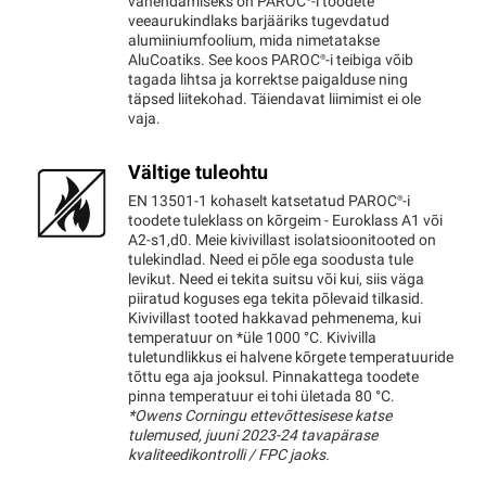
vähendamiseks on
PAROC®
-i toodete
veeaurukindlaks barjääriks tugevdatud
alumiiniumfoolium, mida nimetatakse
AluCoatiks. See koos
PAROC®
-i teibiga võib
tagada lihtsa ja korrektse paigalduse ning
täpsed liitekohad. Täiendavat liimimist ei ole
vaja.
Vältige tuleohtu
EN 13501-1 kohaselt katsetatud
PAROC®
-i
toodete tuleklass on kõrgeim - Euroklass A1 või
A2-s1,d0. Meie kivivillast isolatsioonitooted on
tulekindlad. Need ei põle ega soodusta tule
levikut. Need ei tekita suitsu või kui, siis väga
piiratud koguses ega tekita põlevaid tilkasid.
Kivivillast tooted hakkavad pehmenema, kui
temperatuur on *üle 1000 °C. Kivivilla
tuletundlikkus ei halvene kõrgete temperatuuride
tõttu ega aja jooksul. Pinnakattega toodete
pinna temperatuur ei tohi ületada 80 °C.
*Owens Corningu ettevõttesisese katse
tulemused, juuni 2023-24 tavapärase
kvaliteedikontrolli / FPC jaoks.