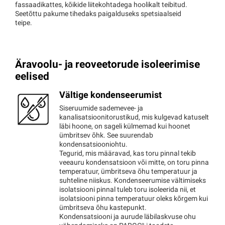
fassaadikattes, kõikide liitekohtadega hoolikalt teibitud.
Seetõttu pakume tihedaks paigalduseks spetsiaalseid
teipe.
Äravoolu- ja reoveetorude isoleerimise
eelised
Vältige kondenseerumist
Siseruumide sademevee- ja
kanalisatsioonitorustikud, mis kulgevad katuselt
läbi hoone, on sageli külmemad kui hoonet
ümbritsev õhk. See suurendab
kondensatsiooniohtu.
Tegurid, mis määravad, kas toru pinnal tekib
veeauru kondensatsioon või mitte, on toru pinna
temperatuur, ümbritseva õhu temperatuur ja
suhteline niiskus. Kondenseerumise vältimiseks
isolatsiooni pinnal tuleb toru isoleerida nii, et
isolatsiooni pinna temperatuur oleks kõrgem kui
ümbritseva õhu kastepunkt.
Kondensatsiooni ja aurude läbilaskvuse ohu