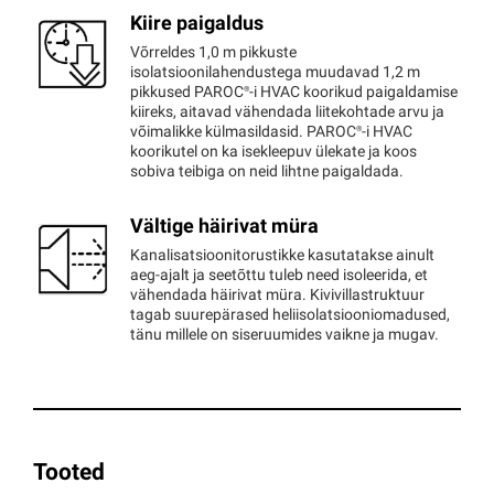
Kiire paigaldus
Võrreldes 1,0 m pikkuste
isolatsioonilahendustega muudavad 1,2 m
pikkused
PAROC®
-i HVAC koorikud paigaldamise
kiireks, aitavad vähendada liitekohtade arvu ja
võimalikke külmasildasid.
PAROC®
-i HVAC
koorikutel on ka isekleepuv ülekate ja koos
sobiva teibiga on neid lihtne paigaldada.
Vältige häirivat müra
Kanalisatsioonitorustikke kasutatakse ainult
aeg-ajalt ja seetõttu tuleb need isoleerida, et
vähendada häirivat müra. Kivivillastruktuur
tagab suurepärased heliisolatsiooniomadused,
tänu millele on siseruumides vaikne ja mugav.
Tooted