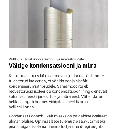
PAROC®
-i isolatsioon äravoolu- ja reoveetorudele
Vältige kondensatsiooni ja müra
Kui katuselt tulev külm vihmavesi juhitakse läbi hoone,
tuleb torud isoleerida, et vältida sooja siseõhu
kondenseerumist torudele. Samamoodi tuleb
reoveetorusid isoleerida kondensatsiooni ning olenevalt
kohalikest eeskirjadest tule ja müra eest. Vähendatud
helitase tagab hoones viibijatele meeldivama
helikeskkonna.
Kondensatsiooniohu vältimiseks on paigaldise kvaliteet
ülimalt oluline. Optimaalsete tulemuste saavutamiseks
peab paigaldis olema tihendatud ja ilma ühegi auguta