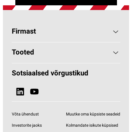
Firmast
Parocist
Tooted
Miks kivivill?
Hoonete soojustamine
Sotsiaalsed võrgustikud
Jätkusuutlikkus
HVAC (Paroc.com)
Uudised ja meedia
Vaata kõiki tooteid
Võta ühendust
Muutke oma küpsiste seadeid
Investorite jaoks
Kolmandate isikute küpsised