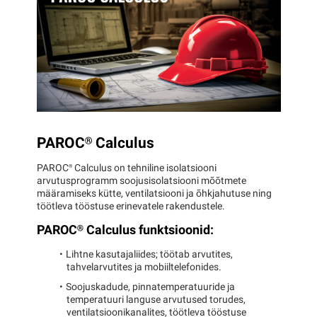
PAROC®
Calculus
PAROC®
Calculus on tehniline isolatsiooni
arvutusprogramm soojusisolatsiooni mõõtmete
määramiseks kütte, ventilatsiooni ja õhkjahutuse ning
töötleva tööstuse erinevatele rakendustele.
PAROC®
Calculus funktsioonid:
Lihtne kasutajaliides; töötab arvutites,
tahvelarvutites ja mobiiltelefonides.
Soojuskadude, pinnatemperatuuride ja
temperatuuri languse arvutused torudes,
ventilatsioonikanalites, töötleva tööstuse