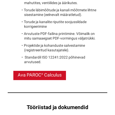
mahutites, ventiilides ja äärikutes.
Torude läbimõõtude ja kanali mõõtmete lihtne
sisestamine (eelnevalt määratletud).
Torude ja kanalite riputite
soojussildade
korrigeerimine
Arvutuste PDF-failina printimine. Võimalik on
mitu samaaegset PDF-vormingus väljatrükki.
Projektide ja kohanduste salvestamine
(registreeritud kasutajatele).
Standardil ISO 12241
:
2022 põhinevad
arvutused.
Ava
PAROC®
Calculus
Tööriistad ja dokumendid