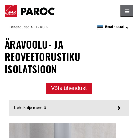
Hambu
Eesti -
eesti
Lahendused
HVAC
language
ÄRAVOOLU- JA
REOVEETORUSTIKU
ISOLATSIOON
Võta ühendust
Lehekülje menüü