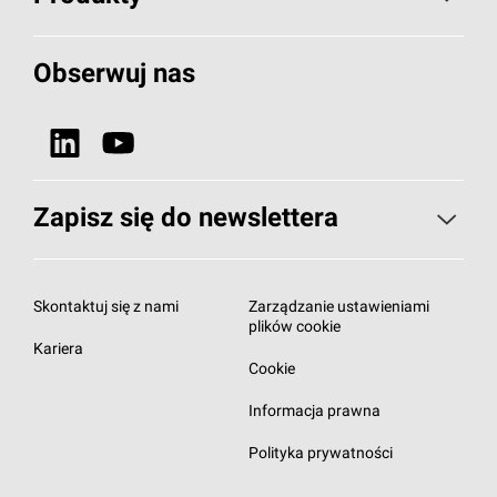
Wiadomości i artykuły
Izolacje Budowlane
Obserwuj nas
Projekty referencyjne
HVAC
Dlaczego wełna kamienna?
Zobacz wszystkie nasze produkty
Nasza odpowiedzialność
Zapisz się do newslettera
Zapisz się do newslettera
Subskrybuj newsletter
Skontaktuj się z nami
Zarządzanie ustawieniami
plików cookie
Kariera
Cookie
Informacja prawna
Polityka prywatności