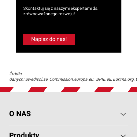
Skontaktuj się z naszymi ekspertami ds.
zrównoważonego rozwoju!
Napisz do nas!
Źródła
danych:
Swedisol.se
,
Commission.europa.eu
,
BPIE.eu
,
Eurima,org
,
O NAS
O PAROC
Produkty