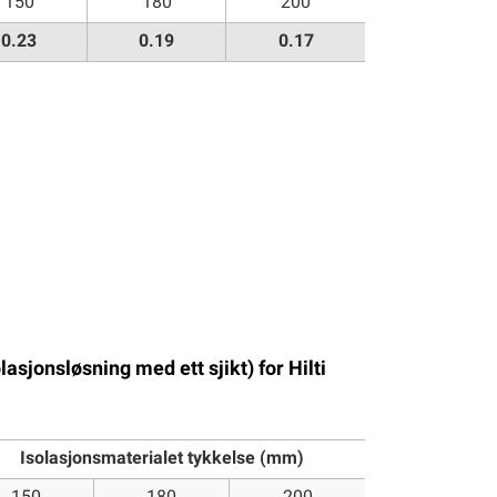
150
180
200
0.23
0.19
0.17
asjonsløsning med ett sjikt) for Hilti
:
Isolasjonsmaterialet tykkelse (mm)