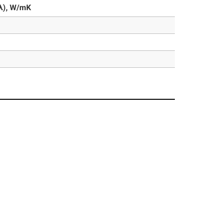
λ), W/mK