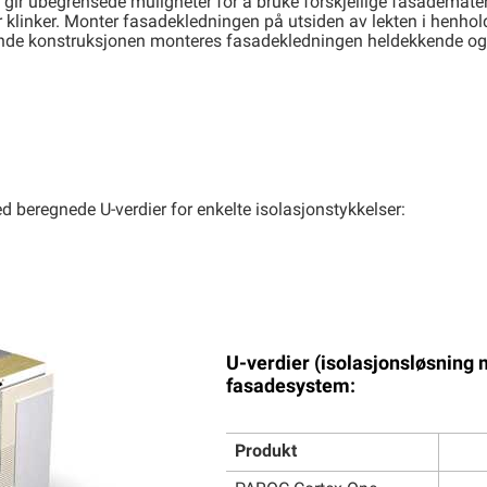
 gir ubegrensede muligheter for å bruke forskjellige fasademate
r klinker. Monter fasadekledningen på utsiden av lekten i henhold
nde konstruksjonen monteres fasadekledningen heldekkende og te
 beregnede U-verdier for enkelte isolasjonstykkelser:
U-verdier (isolasjonsløsning 
fasadesystem:
Produkt