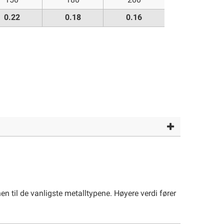
150
180
200
0.22
0.18
0.16
n til de vanligste metalltypene. Høyere verdi fører