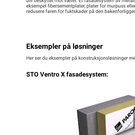
blir beskyttet mot været. Et fasadesystem av metall
eksempel fibersementplater, plater for murpuss elle
redusere faren for fuktskader på den bakenforligge
Eksempler på løsninger
Her ser du eksempler på konstruksjonsløsninger med
STO Ventro X fasadesystem: