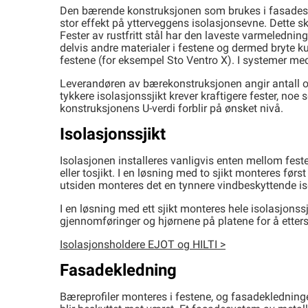
Den bærende konstruksjonen som brukes i fasadesyste
stor effekt på ytterveggens isolasjonsevne. Dette 
Fester av rustfritt stål har den laveste varmeledn
delvis andre materialer i festene og dermed bryte k
festene (for eksempel Sto Ventro X). I systemer med
Leverandøren av bærekonstruksjonen angir antall og
tykkere isolasjonssjikt krever kraftigere fester, noe
konstruksjonens U-verdi forblir på ønsket nivå.
Isolasjonssjikt
Isolasjonen installeres vanligvis enten mellom feste
eller tosjikt. I en løsning med to sjikt monteres fø
utsiden monteres det en tynnere vindbeskyttende is
I en løsning med ett sjikt monteres hele isolasjonss
gjennomføringer og hjørnene på platene for å etters
Isolasjonsholdere EJOT og HILTI >
Fasadekledning
Bæreprofiler monteres i festene, og fasadekledninge