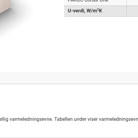
PAROC Cortex One
2
U-verdi, W/m
K
ellig varmeledningsevne. Tabellen under viser varmeledningsevne
.