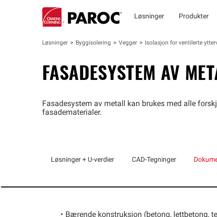
Løsninger
Produkter
Løsninger
Byggisolering
Vegger
Isolasjon for ventilerte ytt
FASADESYSTEM AV MET
Fasadesystem av metall kan brukes med alle forskjel
fasadematerialer.
Løsninger + U-verdier
CAD-Tegninger
Dokume
Bærende konstruksjon (betong, lettbetong, te