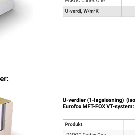
PAROC Cortex One
2
U-verdi, W/m
K
mer:
U-verdier (1-lagsløsning) (isol
Eurofox MFT-FOX VT-system
Produkt