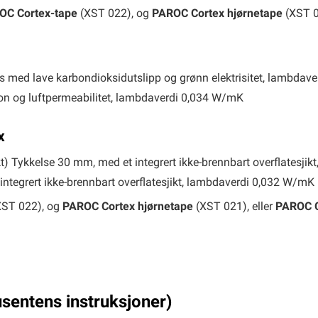
OC Cortex-tape
(XST 022), og
PAROC Cortex hjørnetape
(XST 
s med lave karbondioksidutslipp og grønn elektrisitet, lambdav
on og luftpermeabilitet, lambdaverdi 0,034 W/mK
x
ikt) Tykkelse 30 mm, med et integrert ikke-brennbart overflatesj
ntegrert ikke-brennbart overflatesjikt, lambdaverdi 0,032 W/mK
ST 022), og
PAROC Cortex hjørnetape
(XST 021), eller
PAROC C
usentens instruksjoner)