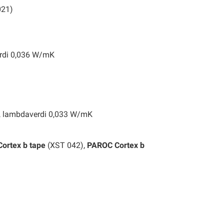
021)
erdi 0,036 W/mK
ikt, lambdaverdi 0,033 W/mK
ortex b tape
(XST 042),
PAROC Cortex b