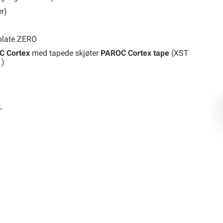
er)
plate ZERO
C Cortex
med tapede skjøter
PAROC Cortex tape
(XST
1)
.