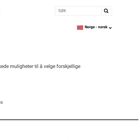
Søk
s
Norge -
norsk
language
e muligheter til å velge forskjellige
ss