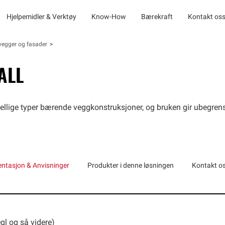
Hjelpemidler & Verktøy
Know-How
Bærekraft
Kontakt os
ervegger og fasader
ALL
lige typer bærende veggkonstruksjoner, og bruken gir ubegrensed
ntasjon & Anvisninger
Produkter i denne løsningen
Kontakt o
gl og så videre)