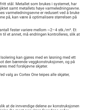
itt stål. Metallet som brukes i systemet, har
sjiktet samt metallets høye varmeledningsevne.
enes varmeledningsevne er redusert ved å bruke
ene på, kan være å optimalisere størrelsen på
ntall fester variere mellom ~2–4 stk./m². Et
 til et annet, må endringen kontrolleres, slik at
. Isolering kan gjøres med en løsning med ett
ra) mot den bærende veggkonstruksjonen, og på
eres med forskjøvne skjøter.
ed valg av Cortex One teipes alle skjøter,
slik at de innvendige delene av konstruksjonen