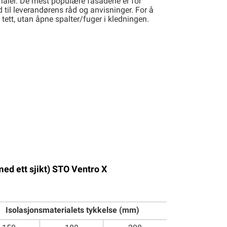
rialer. De mest populære fasadene er for
 til leverandørens råd og anvisninger. For å
tt, utan åpne spalter/fuger i kledningen.
med ett sjikt) STO Ventro X
Isolasjonsmaterialets tykkelse (mm)