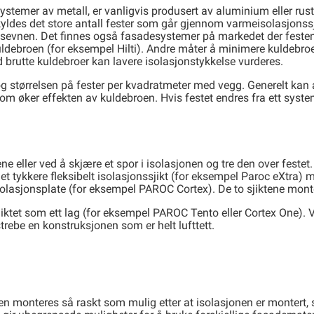
mer av metall, er vanligvis produsert av aluminium eller rustfr
skyldes det store antall fester som går gjennom varmeisolasjons
ingsevnen. Det finnes også fasadesystemer på markedet der fest
uldebroen (for eksempel Hilti). Andre måter å minimere kuldebro
 brutte kuldebroer kan lavere isolasjonstykkelse vurderes.
 størrelsen på fester per kvadratmeter med vegg. Generelt kan a
 som øker effekten av kuldebroen. Hvis festet endres fra ett system
ne eller ved å skjære et spor i isolasjonen og tre den over festet
rst et tykkere fleksibelt isolasjonssjikt (for eksempel Paroc eXt
olasjonsplate (for eksempel PAROC Cortex). De to sjiktene mont
jiktet som ett lag (for eksempel PAROC Tento eller Cortex One). V
trebe en konstruksjonen som er helt lufttett.
n monteres så raskt som mulig etter at isolasjonen er montert, 