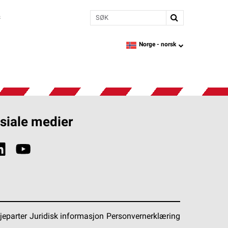
Søk
s
Norge -
norsk
language
siale medier
jeparter
Juridisk informasjon
Personvernerklæring