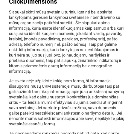
ClickDimensions
Slapukai skirti mūsų svetainių turiniui gerinti bei apskritai
lankytojams geresnei lankymosi svetainėse ir bendravimo su
mūsų organizacija patirčiai suteikti. Šie slapukai apima
informaciją, kuria esate identifikuojamas kaip asmuo arba kuri
susijusi su identifikuojamu asmeniu, įskaitant vardą, pavardę,
kreipinį, įmonės pavadinimą, pareigas, profesinę sritį, pašto
adresą, telefono numerį ir el. pašto adresą. Taip pat galime
rinkti kitą informaciją, kuria lankytojas neidentifikuojamas ir
kuri nėra su juo susijusi, pvz. jo naudojamų naršyklės ir
prietaiso duomenis, taip pat slapukų, žiniatinklio indikatorių ir
kitomis priemonėmis gautą informaciją bei demografinę
informaciją.
Jei svetainėje užpildote kokią nors formą, ši informacija
išsaugoma mūsų CRM sistemoje; mūsų darbuotojai taip pat
gali sužinoti tam tikrą informaciją apie jūsų ankstesnį naršymą
svetainėje, kad galėtų nustatyti konkrečias jus dominančias
sritis – tai leidžia mums efektyviau su jumis bendrauti ir gerinti
savo svetainę. Jei naršote privačiu režimu, savo duomenis
galite pateikti neatskleisdami ankstesnio naršymo detalių. Jei
nenorite mums suteikti informacijos apie save, nepildykite jokių
svetainėje esančių formų.
Jei paspausdami konkrečią nuorodą patvirtinate, kad norite