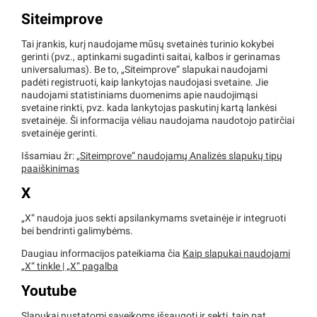
Siteimprove
Tai įrankis, kurį naudojame mūsų svetainės turinio kokybei
gerinti (pvz., aptinkami sugadinti saitai, kalbos ir gerinamas
universalumas). Be to, „Siteimprove“ slapukai naudojami
padėti registruoti, kaip lankytojas naudojasi svetaine. Jie
naudojami statistiniams duomenims apie naudojimąsi
svetaine rinkti, pvz. kada lankytojas paskutinį kartą lankėsi
svetainėje. Ši informacija vėliau naudojama naudotojo patirčiai
svetainėje gerinti.
Išsamiau žr:
„Siteimprove“ naudojamų Analizės slapukų tipų
paaiškinimas
X
„X“ naudoja juos sekti apsilankymams svetainėje ir integruoti
bei bendrinti galimybėms.
Daugiau informacijos pateikiama čia
Kaip slapukai naudojami
„X“ tinkle | „X“ pagalba
Youtube
Slapukai nustatomi sąveikoms išsaugoti ir sekti, taip pat