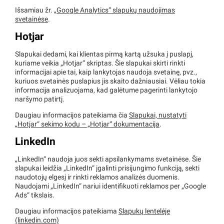
Išsamiau žr.
„Google Analytics“ slapukų naudojimas
svetainėse
.
Hotjar
Slapukai dedami, kai klientas pirmą kartą užsuka į puslapį,
kuriame veikia „Hotjar“ skriptas. Šie slapukai skirti rinkti
informacijai apie tai, kaip lankytojas naudoja svetainę, pvz.,
kuriuos svetainės puslapius jis skaito dažniausiai. Vėliau tokia
informacija analizuojama, kad galėtume pagerinti lankytojo
naršymo patirtį.
Daugiau informacijos pateikiama čia
Slapukai, nustatyti
„Hotjar“ sekimo kodu – „Hotjar“ dokumentacija
.
LinkedIn
„LinkedIn“ naudoja juos sekti apsilankymams svetainėse. Šie
slapukai leidžia „LinkedIn“ įgalinti prisijungimo funkciją, sekti
naudotojų elgesį ir rinkti reklamos analizės duomenis.
Naudojami „LinkedIn“ nariui identifikuoti reklamos per „Google
Ads“ tikslais.
Daugiau informacijos pateikiama
Slapukų lentelėje
(linkedin.com)