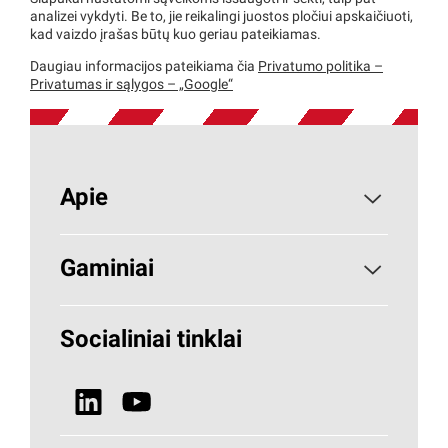
analizei vykdyti. Be to, jie reikalingi juostos pločiui apskaičiuoti,
kad vaizdo įrašas būtų kuo geriau pateikiamas.
Daugiau informacijos pateikiama čia
Privatumo politika –
Privatumas ir sąlygos – „Google“
Apie
Apie PAROC
Gaminiai
Kodėl akmens vata
Statybinė izoliacija
Socialiniai tinklai
Tvarumas
ŠVOK
Naujienos
Visi gaminiai