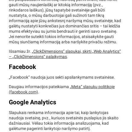
gauti mūsų naujienlaiškį ar kitokią informaciją (pvz.,
rinkodaros laiškus), jūsų tapatybė svetainėje gali būti
nustatyta, o mūsų darbuotojai gali sužinoti tam tikrą
informaciją apie jūsų ankstesnį naršymą mūsų svetainėje, kad
galėtų nustatyti konkrečias jus dominančias sritis – tai leidžia
mums efektyviau su jumis bendrauti ir gerinti savo svetainę.
Jei nenorite suteikti tokios informacijos, atsisakykite gauti
mūsų siunčiamą informaciją arba naršykite privačiu režimu.
Išsamiau žr.
„ClickDimensions“ slapukai, skirti „Web Analytics“
– „ClickDimensions“ palaikymas
.
Facebook
„Facebook“ naudoja juos sekti apsilankymams svetainėse.
Daugiau informacijos pateikiama
„Meta“ slapukų politikoje
(facebook.com)
.
Google Analytics
Slapukais renkama informacija apie tai, kaip lankytojas
naudoja svetainę, pvz., kuriuos svetainės puslapius jis skaito
dažniausiai. Vėliau tokia informacija analizuojama, kad
galėtume pagerinti lankytojo naršymo patirtį.