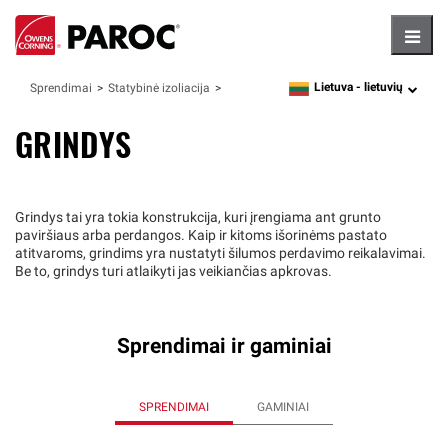
Hambu
Lietuva -
lietuvių
Sprendimai
Statybinė izoliacija
language
GRINDYS
Grindys tai yra tokia konstrukcija, kuri įrengiama ant grunto
paviršiaus arba perdangos. Kaip ir kitoms išorinėms pastato
atitvaroms, grindims yra nustatyti šilumos perdavimo reikalavimai.
Be to, grindys turi atlaikyti jas veikiančias apkrovas.
Sprendimai ir gaminiai
SPRENDIMAI
GAMINIAI