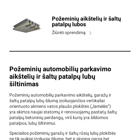
Požeminių aikštelių ir šaltų
patalpų lubos
Žiūrėti sprendimą
Požeminių automobilių parkavimo
aikštelių ir šaltų patalpų lubų
šiltinimas
Požeminių automobilių parkavimo aikštelių, garažų ir
šaltų patalpų lubų šilumą izoliuojančios vertikaliai
orientuoto akmens vatos plaušo plokštės („lamelės“)
yra skirtos naujai statomų ir renovuojamų pastatų šaltų
patalpų betoninių perdangų, virš kurių yra šildomos
patalpos, lubų šiltinimui.
Specialios požeminių garažų ir šaltų rūsių lubų plokštės
ne tik puikiai izoliuoja šilumą, bet ir slopina garsą bei