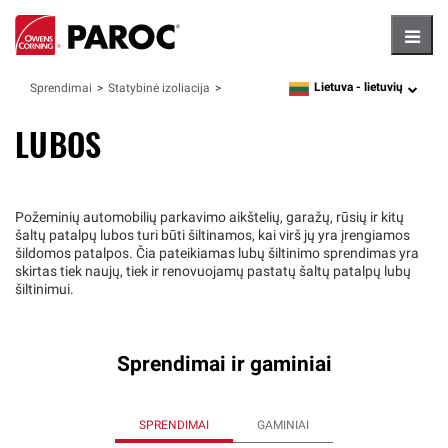
Hambu
Lietuva -
lietuvių
Sprendimai
Statybinė izoliacija
language
LUBOS
Požeminių automobilių parkavimo aikštelių, garažų, rūsių ir kitų
šaltų patalpų lubos turi būti šiltinamos, kai virš jų yra įrengiamos
šildomos patalpos. Čia pateikiamas lubų šiltinimo sprendimas yra
skirtas tiek naujų, tiek ir renovuojamų pastatų šaltų patalpų lubų
šiltinimui.
Sprendimai ir gaminiai
SPRENDIMAI
GAMINIAI