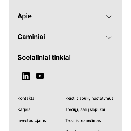
Apie
Apie PAROC
Gaminiai
Kodėl akmens vata
Statybinė izoliacija
Socialiniai tinklai
Tvarumas
ŠVOK
Naujienos
Visi gaminiai
Kontaktai
Keisti slapukų nustatymus
Karjera
Trečiųjų šalių slapukai
Investuotojams
Teisinis pranešimas