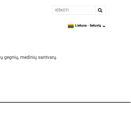
Ieškoti
Lietuva -
lietuvių
language
nių gegnių, medinių santvarų.