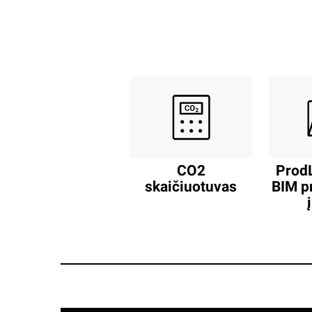
CO2
ProdL
skaičiuotuvas
BIM p