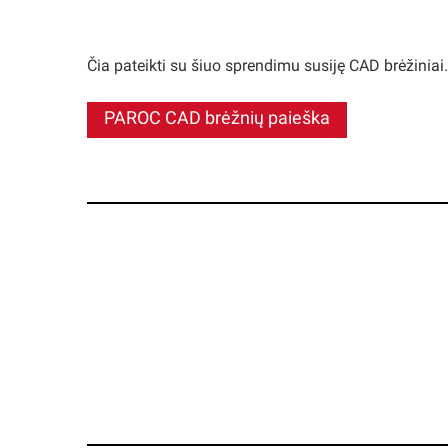
Čia pateikti su šiuo sprendimu susiję CAD brėžinia
PAROC CAD brėžnių paieška