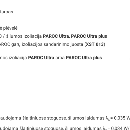
 tarpas
ė plėvelė
/ šilumos izoliacija
PAROC Ultra
,
PAROC Ultra plus
AROC garų izoliacijos sandarinimo juosta (
XST 013
)
mos izoliacija
PAROC Ultra
arba
PAROC Ultra plus
naudojama šlaitiniuose stoguose, šilumos laidumas λ
= 0,035 
D
audojama šlaitiniuose stoguose, šilumos laidumas λ
= 0,034 W