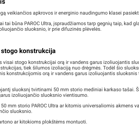
is
gą veikiančios apkrovos ir energinio naudingumo klasei pasiekti r
ai tai būna PAROC Ultra, įspraudžiamos tarp gegnių taip, kad gla
zoliuojančio sluoksnio, ir prie difuzinės plėvelės.
 stogo konstrukcija
isai stogo konstrukcijai orą ir vandens garus izoliuojantis sluo
kcijas, tiek šilumos izoliaciją nuo drėgmės. Todėl šio sluoksni
s konstrukcijomis orą ir vandens garus izoliuojantis sluoksnis t
ojantį sluoksnį tvirtinami 50 mm storio mediniai karkaso tašai. 
arus izoliuojančio sluoksnio vientisumo.
0 mm storio PAROC Ultra ar kitomis universaliomis akmens vatos
nčio sluoksnio.
artono ar kitokioms plokštėms montuoti.