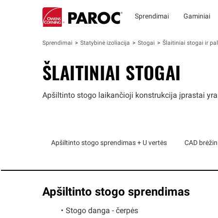
Sprendimai
Gaminiai
Sprendimai
Statybinė izoliacija
Stogai
Šlaitiniai stogai ir p
ŠLAITINIAI STOGAI
Apšiltinto stogo laikančioji konstrukcija įprastai y
Apšiltinto stogo sprendimas + U vertės
CAD brėžin
Apšiltinto stogo sprendimas
Stogo danga - čerpės