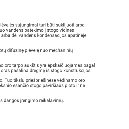
ėvelės sujungimai turi būti suklijuoti arba
nuo vandens patekimo į stogo vidines
ų) arba dėl vandens kondensacijos apatinėje
gotų difuzinę plėvelę nuo mechaninių
amo oro tarpo aukštis yra apskaičiuojamas pagal
oras pašalina drėgmę iš stogo konstrukcijos.
jo. Tuo tikslu priešpriešinėse vėdinamo oro
oksnio esančio stogo paviršiaus ploto ir ne
mos dangos įrengimo reikalavimų.