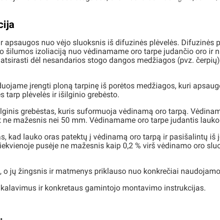
D
ija
r apsaugos nuo vėjo sluoksnis iš difuzinės plėvelės. Difuzinės pl
go šilumos izoliaciją nuo vėdinamame oro tarpe judančio oro ir 
li atsirasti dėl nesandarios stogo dangos medžiagos (pvz. čerpi
enduojame įrengti ploną tarpinę iš porėtos medžiagos, kuri apsau
s tarp plėvelės ir išilginio grebėsto.
 išilginis grebėstas, kuris suformuoja vėdinamą oro tarpą. Vėdin
 ne mažesnis nei 50 mm. Vėdinamame oro tarpe judantis lauko 
s, kad lauko oras patektų į vėdinamą oro tarpą ir pasišalintų iš 
 kiekvienoje pusėje ne mažesnis kaip 0,2 % virš vėdinamo oro slu
stų, o jų žingsnis ir matmenys priklauso nuo konkrečiai naudoja
kalavimus ir konkretaus gamintojo montavimo instrukcijas.