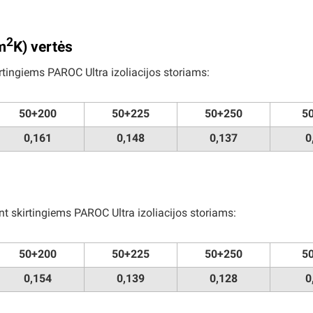
2
m
K) vertės
irtingiems PAROC Ultra izoliacijos storiams:
50+200
50+225
50+250
50
0,161
0,148
0,137
0
ant skirtingiems PAROC Ultra izoliacijos storiams:
50+200
50+225
50+250
50
0,154
0,139
0,128
0