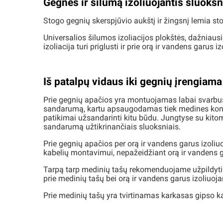
Gegnės ir šilumą izoliuojantis sluoksn
Stogo gegnių skerspjūvio aukštį ir žingsnį lemia sto
Universalios šilumos izoliacijos plokštės, dažniausi
izoliacija turi priglusti ir prie orą ir vandens garus i
Iš patalpų vidaus iki gegnių įrengiama
Prie gegnių apačios yra montuojamas labai svarbus v
sandarumą, kartu apsaugodamas tiek medines konstru
patikimai užsandarinti kitu būdu. Jungtyse su kitomi
sandarumą užtikrinančiais sluoksniais.
Prie gegnių apačios per orą ir vandens garus izoliu
kabelių montavimui, nepažeidžiant orą ir vandens g
Tarpą tarp medinių tašų rekomenduojame užpildyti 5
prie medinių tašų bei orą ir vandens garus izoliuoja
Prie medinių tašų yra tvirtinamas karkasas gipso k