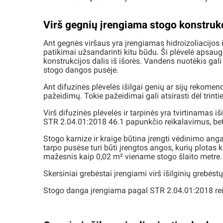
Virš gegnių įrengiama stogo konstrukc
Ant gegnės viršaus yra įrengiamas hidroizoliacijos i
patikimai užsandarinti kitu būdu. Ši plėvelė apsau
konstrukcijos dalis iš išorės. Vandens nuotėkis ga
stogo dangos pusėje.
Ant difuzinės plėvelės išilgai genių ar sijų rekom
pažeidimų. Tokie pažeidimai gali atsirasti dėl trintie
Virš difuzinės plėvelės ir tarpinės yra tvirtinamas
STR 2.04.01:2018 46.1 papunkčio reikalavimus, bet
Stogo karnize ir kraige būtina įrengti vėdinimo anga
tarpo pusėse turi būti įrengtos angos, kurių plotas
mažesnis kaip 0,02 m² viename stogo šlaito metre.
Skersiniai grebėstai įrengiami virš išilginių grebė
Stogo danga įrengiama pagal STR 2.04.01:2018 rei