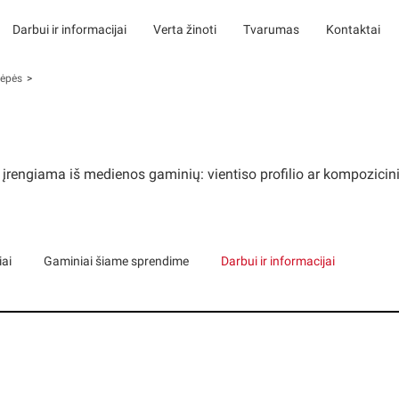
Darbui ir informacijai
Verta žinoti
Tvarumas
Kontaktai
alėpės
ra įrengiama iš medienos gaminių: vientiso profilio ar kompozici
iai
Gaminiai šiame sprendime
Darbui ir informacijai