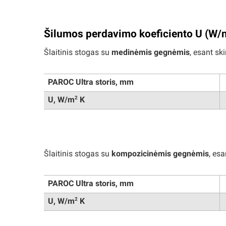
Šilumos perdavimo koeficiento U (W/
Šlaitinis stogas su
medinėmis gegnėmis
, esant sk
PAROC Ultra storis, mm
2
U, W/m
K
Šlaitinis stogas su
kompozicinėmis gegnėmis
, es
PAROC Ultra storis, mm
2
U, W/m
K