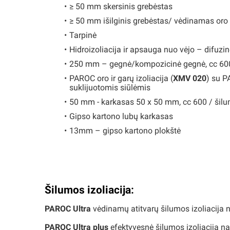
≥ 50 mm skersinis grebėstas
≥ 50 mm išilginis grebėstas/ vėdinamas oro
Tarpinė
Hidroizoliacija ir apsauga nuo vėjo – difuzin
250 mm – gegnė/kompozicinė gegnė, cc 600 
PAROC oro ir garų izoliacija (
XMV 020
) su P
suklijuotomis siūlėmis
50 mm - karkasas 50 x 50 mm, cc 600 / šilu
Gipso kartono lubų karkasas
13mm – gipso kartono plokštė
Šilumos izoliacija:
PAROC Ultra
vėdinamų atitvarų šilumos izoliacija 
PAROC Ultra plus
efektyvesnė šilumos izoliacija n