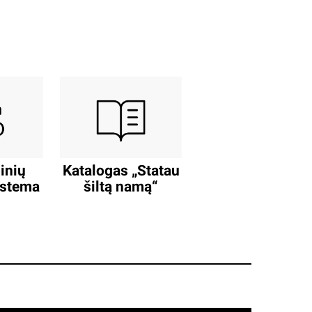
inių
Katalogas „Statau
istema
šiltą namą“