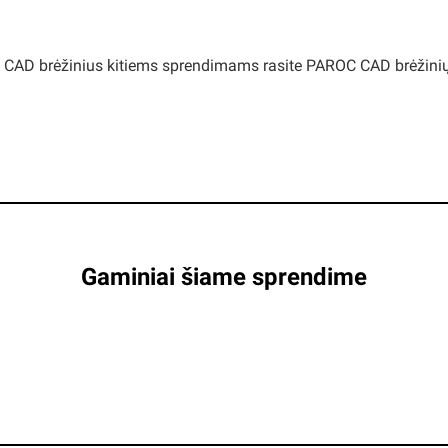
i. CAD brėžinius kitiems sprendimams rasite PAROC CAD brėžinių
Gaminiai šiame sprendime