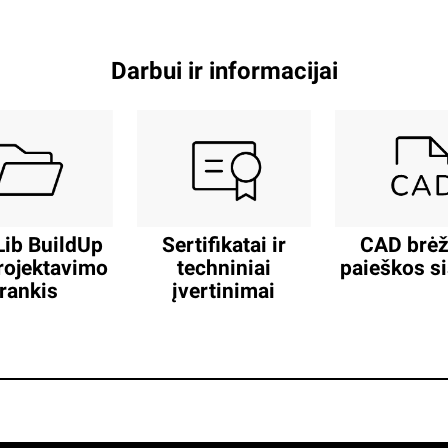
Darbui ir informacijai
ib BuildUp
Sertifikatai ir
CAD brėž
rojektavimo
techniniai
paieškos s
įrankis
įvertinimai