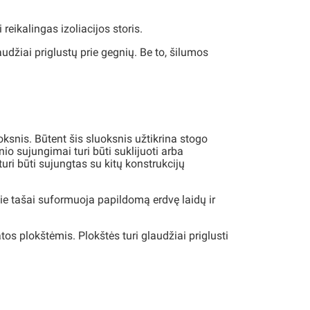
eikalingas izoliacijos storis.
udžiai priglustų prie gegnių. Be to, šilumos
ksnis. Būtent šis sluoksnis užtikrina stogo
o sujungimai turi būti suklijuoti arba
uri būti sujungtas su kitų konstrukcijų
Šie tašai suformuoja papildomą erdvę laidų ir
 plokštėmis. Plokštės turi glaudžiai priglusti