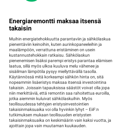
Energiaremontti maksaa itsensä
takaisin
Muihin energiatehokkuutta parantaviin ja sähkölaskua
pienentäviin keinoihin, kuten aurinkopaneeleihin ja
maalämpöön, verrattuna eristäminen on usein
kustannustehokkain ratkaisu. Sähkölaskun
pienenemisen lisäksi parempi eristys parantaa elämisen
laatua, sillä myös ulkoa kuuluva melu vähenee ja
sisäilman lämpötila pysyy miellyttävällä tasolla.
Käytännössä mitä korkeampi sähkön hinta on, sitä
nopeammin lisäeristys maksaa itsensä investointina
takaisin. Joissain tapauksissa säästöt voivat olla jopa
niin merkittäviä, että remontin saa rahoitettua euroilla,
jotka aiemmin kuluivat sähkölaskuihin. Myös
teollisuudessa tehtyjen eristysinvestointien
takaisinmaksuaika voi olla hyvinkin lyhyt – EiiF:n
tutkimuksen mukaan teollisuuden eristysten
takaisinmaksuaika on keskimäärin vain kaksi vuotta, ja
ajoittain jopa vain muutaman kuukauden.