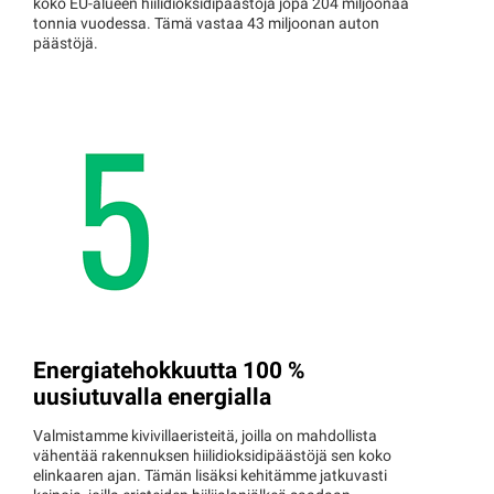
koko EU-alueen hiilidioksidipäästöjä jopa 204 miljoonaa
tonnia vuodessa. Tämä vastaa 43 miljoonan auton
päästöjä.
Energiatehokkuutta 100 %
uusiutuvalla energialla
Valmistamme kivivillaeristeitä, joilla on mahdollista
vähentää rakennuksen hiilidioksidipäästöjä sen koko
elinkaaren ajan. Tämän lisäksi kehitämme jatkuvasti