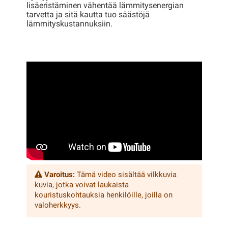
lisäeristäminen vähentää lämmitysenergian
tarvetta ja sitä kautta tuo säästöjä
lämmityskustannuksiin.
Varoitus:
Tämä video sisältää vilkkuvia
kuvia, jotka voivat laukaista
kouristuskohtauksia henkilöille, joilla on
valoherkkyys.