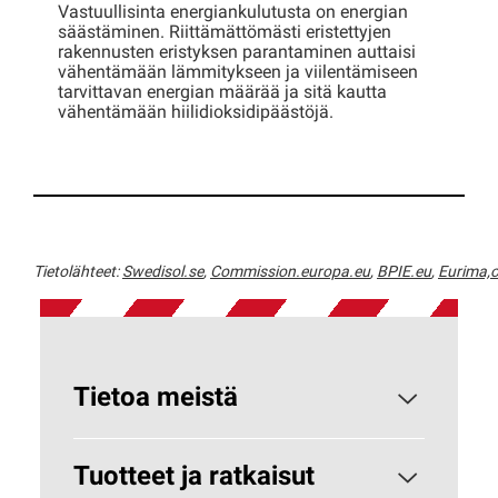
Vastuullisinta energiankulutusta on energian
säästäminen. Riittämättömästi eristettyjen
rakennusten eristyksen parantaminen auttaisi
vähentämään lämmitykseen ja viilentämiseen
tarvittavan energian määrää ja sitä kautta
vähentämään hiilidioksidipäästöjä.
Tietolähteet:
Swedisol.se
,
Commission.europa.eu
,
BPIE.eu
,
Eurima,
Tietoa meistä
Paroc yrityksenä
Tuotteet ja ratkaisut