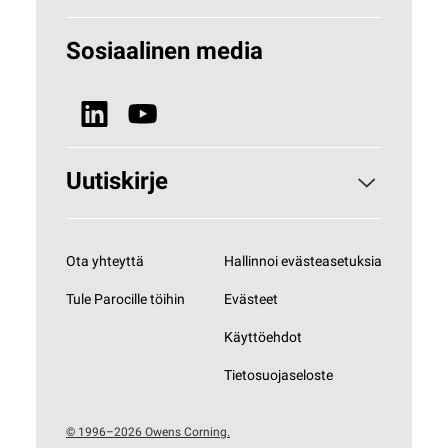
Miksi kivivilla?
Rakennuseristeet
Sosiaalinen media
Vastuullisuus
Tekniset eristeet
Uutiset ja media
Uutiskirje
Tilaa uutiskirjeemme
Ota yhteyttä
Hallinnoi evästeasetuksia
Tule Parocille töihin
Evästeet
Käyttöehdot
Tietosuojaseloste
© 1996–2026 Owens Corning.