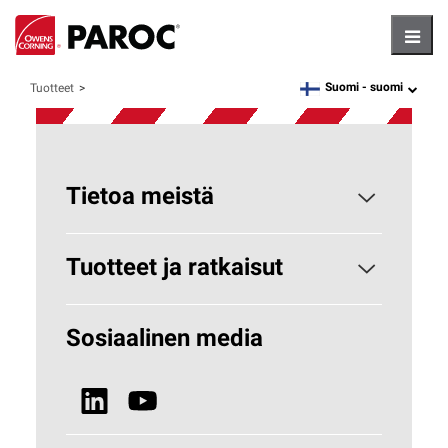
Hambu
Suomi -
suomi
Tuotteet
language
Tietoa meistä
Paroc yrityksenä
Tuotteet ja ratkaisut
Miksi kivivilla?
Rakennuseristeet
Sosiaalinen media
Vastuullisuus
Tekniset eristeet
Uutiset ja media