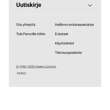
Uutiskirje
Tilaa uutiskirjeemme
Ota yhteyttä
Hallinnoi evästeasetuksia
Tule Parocille töihin
Evästeet
Käyttöehdot
Tietosuojaseloste
© 1996–2026 Owens Corning.
PAROC