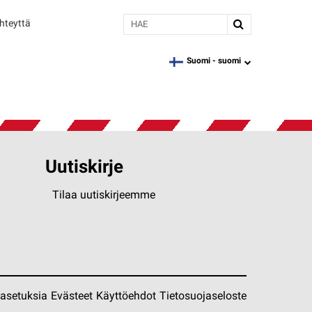
Hae
hteyttä
Suomi -
suomi
language
Uutiskirje
Tilaa uutiskirjeemme
easetuksia
Evästeet
Käyttöehdot
Tietosuojaseloste