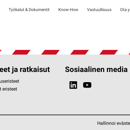
Työkalut & Dokumentit
Know-How
Vastuullisuus
Ota y
eet ja ratkaisut
Sosiaalinen media
seristeet
 eristeet
Hallinnoi eväst