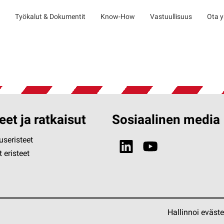
Työkalut & Dokumentit
Know-How
Vastuullisuus
Ota y
eet ja ratkaisut
Sosiaalinen media
seristeet
 eristeet
Hallinnoi eväst