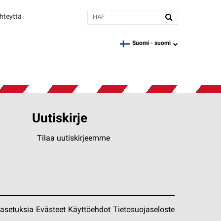
Hae
hteyttä
Suomi -
suomi
language
Uutiskirje
Tilaa uutiskirjeemme
easetuksia
Evästeet
Käyttöehdot
Tietosuojaseloste