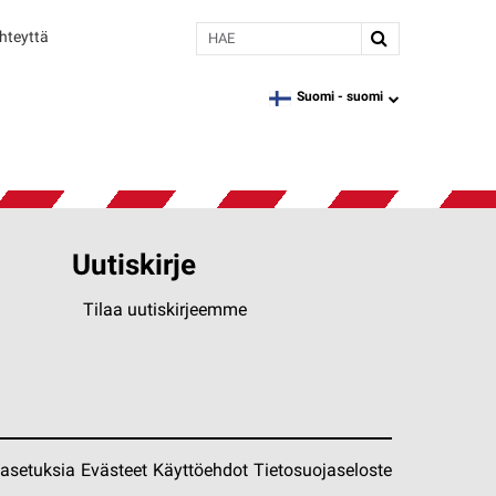
Hae
hteyttä
Suomi -
suomi
language
Uutiskirje
Tilaa uutiskirjeemme
easetuksia
Evästeet
Käyttöehdot
Tietosuojaseloste