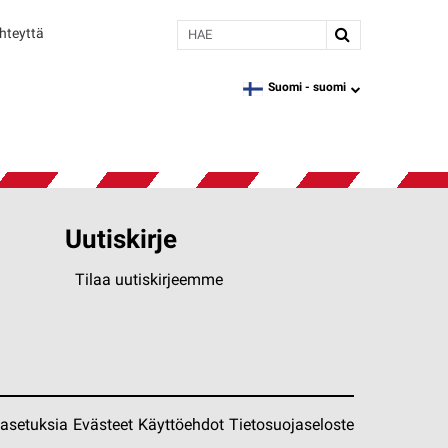
Hae
hteyttä
Suomi -
suomi
language
Uutiskirje
Tilaa uutiskirjeemme
easetuksia
Evästeet
Käyttöehdot
Tietosuojaseloste