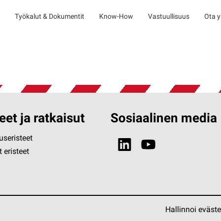
Työkalut & Dokumentit
Know-How
Vastuullisuus
Ota y
eet ja ratkaisut
Sosiaalinen media
seristeet
 eristeet
Hallinnoi eväst