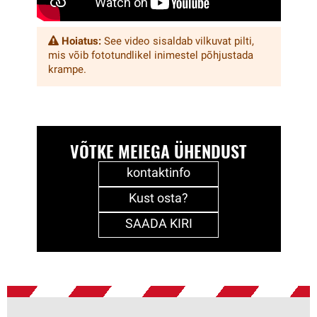
Hoiatus:
See video sisaldab vilkuvat pilti,
mis võib fototundlikel inimestel põhjustada
krampe.
VÕTKE MEIEGA ÜHENDUST
kontaktinfo
Kust osta?
SAADA KIRI