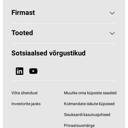
Firmast
Parocist
Tooted
Miks kivivill?
Hoonete soojustamine
Sotsiaalsed võrgustikud
Jätkusuutlikkus
HVAC (Paroc.com)
Uudised ja meedia
Vaata kõiki tooteid
Võta ühendust
Muutke oma küpsiste seadeid
Investorite jaoks
Kolmandate isikute küpsised
Sisukaardi kasutusjuhised
Privaatsusmärge