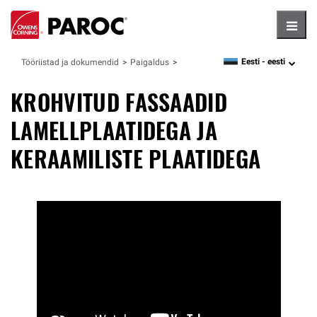
Hambu
Eesti -
eesti
Tööriistad ja dokumendid
Paigaldus
language
KROHVITUD FASSAADID
LAMELLPLAATIDEGA JA
KERAAMILISTE PLAATIDEGA