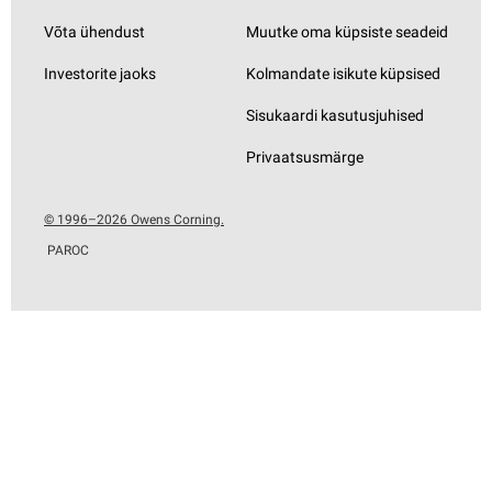
Võta ühendust
Muutke oma küpsiste seadeid
Investorite jaoks
Kolmandate isikute küpsised
Sisukaardi kasutusjuhised
Privaatsusmärge
© 1996–2026 Owens Corning.
PAROC