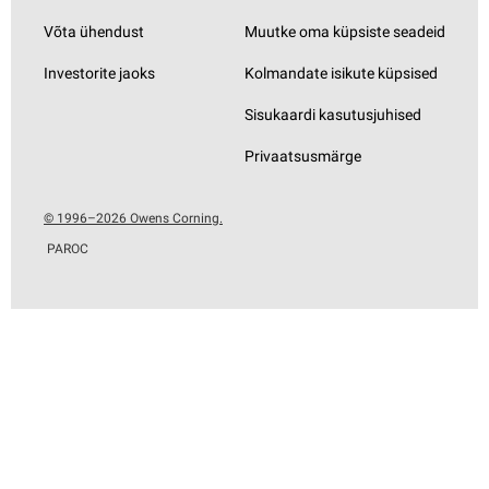
Võta ühendust
Muutke oma küpsiste seadeid
Investorite jaoks
Kolmandate isikute küpsised
Sisukaardi kasutusjuhised
Privaatsusmärge
© 1996–2026 Owens Corning.
PAROC