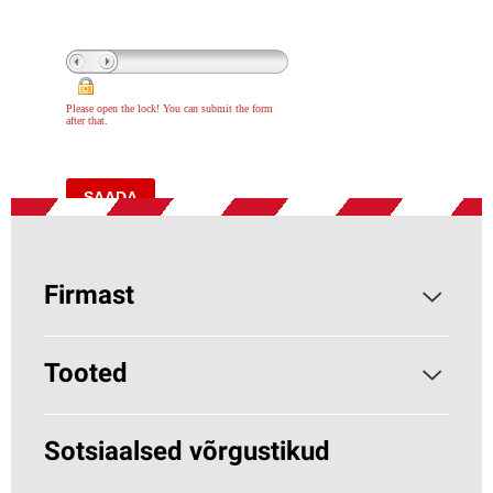
Firmast
Parocist
Tooted
Miks kivivill?
Hoonete soojustamine
Sotsiaalsed võrgustikud
Jätkusuutlikkus
HVAC (Paroc.com)