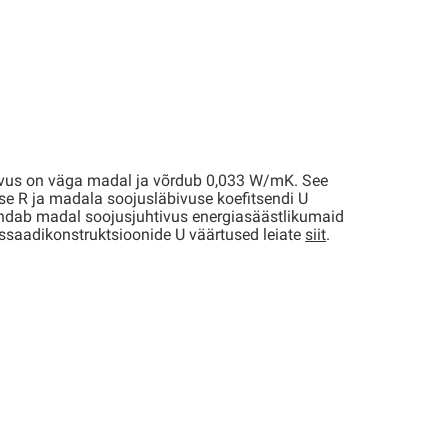
tivus on väga madal ja võrdub 0,033 W/mK. See
e R ja madala soojusläbivuse koefitsendi U
endab madal soojusjuhtivus energiasäästlikumaid
fassaadikonstruktsioonide U väärtused leiate
siit
.