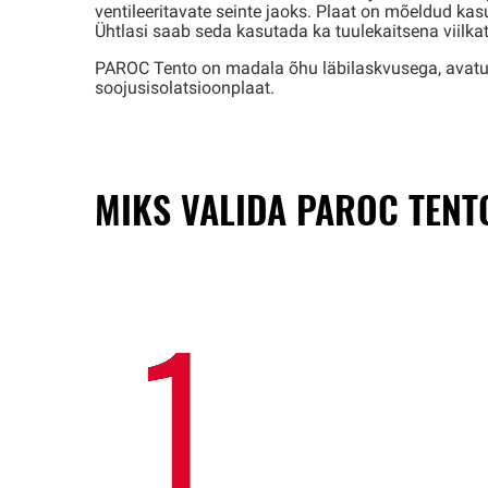
ventileeritavate seinte jaoks. Plaat on mõeldud ka
Ühtlasi saab seda kasutada ka tuulekaitsena viilkat
PAROC Tento on madala õhu läbilaskvusega, avatud d
soojusisolatsioonplaat.
MIKS VALIDA PAROC TENT