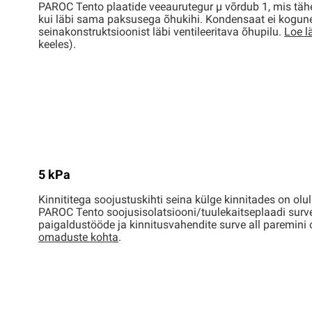
PAROC Tento plaatide veeaurutegur µ võrdub 1, mis tähe
kui läbi sama paksusega õhukihi. Kondensaat ei kogune 
seinakonstruktsioonist läbi ventileeritava õhupilu.
Loe l
keeles).
5 kPa
Kinnititega soojustuskihti seina külge kinnitades on olu
PAROC Tento soojusisolatsiooni/tuulekaitseplaadi survek
paigaldustööde ja kinnitusvahendite surve all paremin
omaduste kohta
.