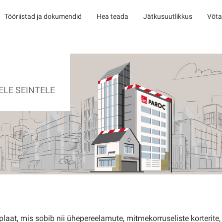
Tööriistad ja dokumendid
Hea teada
Jätkusuutlikkus
Võta
ELE SEINTELE
plaat, mis sobib nii ühepereelamute, mitmekorruseliste korterite,