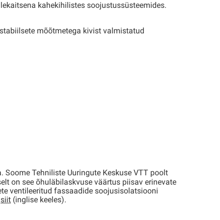
ulekaitsena kahekihilistes soojustussüsteemides.
stabiilsete mõõtmetega kivist valmistatud
. Soome Tehniliste Uuringute Keskuse VTT poolt
selt on see õhuläbilaskvuse väärtus piisav erinevate
te ventileeritud fassaadide soojusisolatsiooni
a
siit
(inglise keeles).