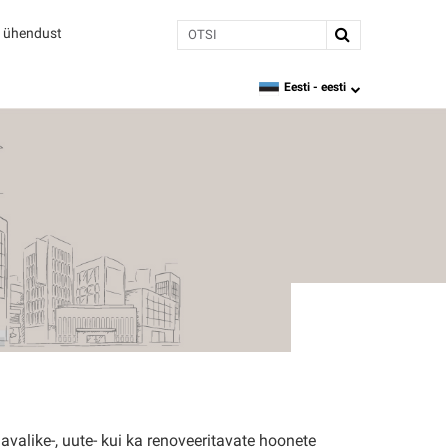
Otsi
 ühendust
Eesti -
eesti
language
 avalike-, uute- kui ka renoveeritavate hoonete