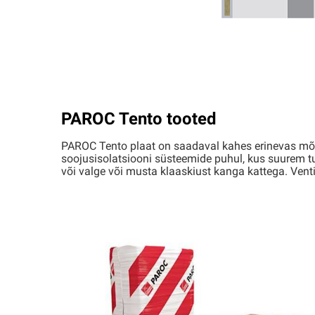
PAROC Tento tooted
PAROC Tento plaat on saadaval kahes erinevas mõõ
soojusisolatsiooni süsteemide puhul, kus suurem t
või valge või musta klaaskiust kanga kattega. Ven