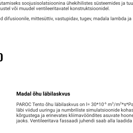
sutamiseks soojusisolatsioonina ühekihilistes süsteemides ja tu
ustel või muudel ventileeritavatel konstruktsioonidel.
ifusioonile, mittesüttiv, vastupidav, tugev, madala lambda ja 
O
Madal õhu läbilaskvus
-6
3
2
PAROC Tento õhu läbilaskvus on l= 30*10
m
/m
*s*Pa
läbi viidud uuringu ja numbriliste simulatsioonide koha
kõrgustega ja erinevates kliimavööndites asuvate hoone
jaoks. Ventileeritava fassaadi juhendi saab alla laadid