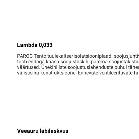
Lambda 0,033
PAROC Tento tuulekaitse/isolatsiooniplaadi soojusjuh
toob endaga kaasa soojustuskihi parema soojustakistus
väärtused. Ühekihiliste soojustuslahenduste puhul täh
välisseina konstruktsioone. Erinevate ventileeritavate 
Veeauru läbilaskvus