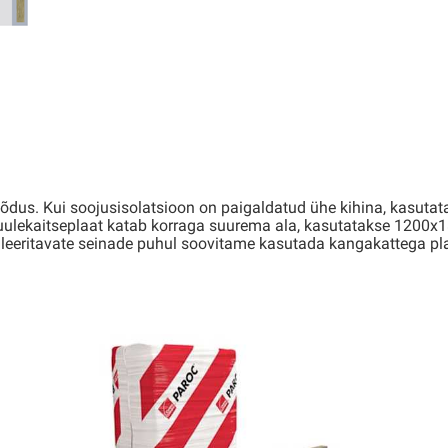
dus. Kui soojusisolatsioon on paigaldatud ühe kihina, kasutat
uulekaitseplaat katab korraga suurema ala, kasutatakse 1200x18
tileeritavate seinade puhul soovitame kasutada kangakattega pl