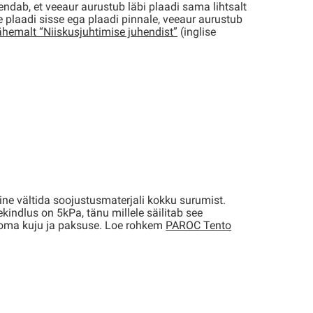
ndab, et veeaur aurustub läbi plaadi sama lihtsalt
plaadi sisse ega plaadi pinnale, veeaur aurustub
ähemalt “Niiskusjuhtimise juhendist”
(inglise
line vältida soojustusmaterjali kokku surumist.
indlus on 5kPa, tänu millele säilitab see
i oma kuju ja paksuse. Loe rohkem
PAROC Tento