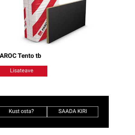
AROC Tento tb
Lisateave
Kust osta?
SAADA KIRI