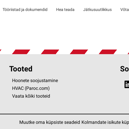
Tööriistad ja dokumendid
Hea teada
Jätkusuutlikkus
Võta
Tooted
So
Hoonete soojustamine
HVAC (Paroc.com)
Vaata kõiki tooteid
Muutke oma küpsiste seadeid
Kolmandate isikute küp