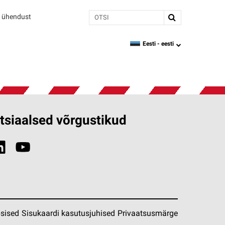
Otsi
 ühendust
Eesti -
eesti
language
tsiaalsed võrgustikud
sised
Sisukaardi kasutusjuhised
Privaatsusmärge