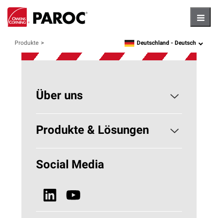
Hambu
Deutschland -
Deutsch
Produkte
language
Über uns
Konzerngeschichte
Produkte & Lösungen
Nachhaltigkeit
Gebäudedämmung
Social Media
Neuigkeiten, Blogs & Presse
Technische Isolierung - HVAC
Alle Produkte