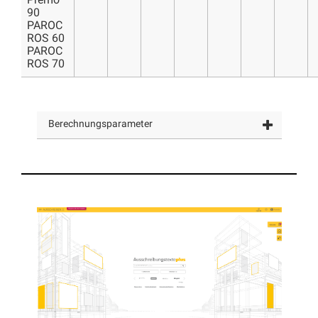
Premo
90
PAROC
ROS 60
PAROC
ROS 70
Berechnungsparameter