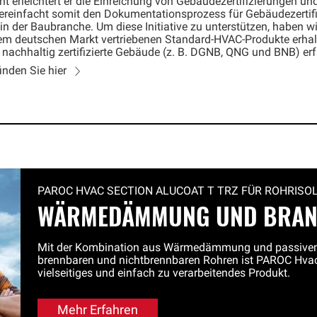
nt erleichtert er die Einreichung von Gebäudezertifizierungen u
ereinfacht somit den Dokumentationsprozess für Gebäudezertif
der Baubranche. Um diese Initiative zu unterstützen, haben wir
dem deutschen Markt vertriebenen Standard-HVAC-Produkte erhalt
nachhaltig zertifizierte Gebäude (z. B. DGNB, QNG und BNB) erf
nden Sie hier
PAROC HVAC SECTION ALUCOAT T TRZ FÜR ROHRISO
WÄRMEDÄMMUNG UND BRAN
Mit der Kombination aus Wärmedämmung und passivem
brennbaren und nichtbrennbaren Rohren ist PAROC Hva
vielseitiges und einfach zu verarbeitendes Produkt.
Mehr Erfahren