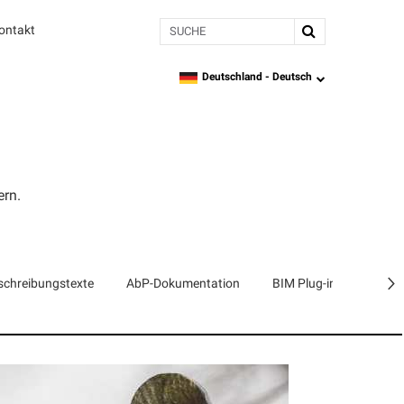
Suche
ontakt
Deutschland -
Deutsch
language
ern.
schreibungstexte
AbP-Dokumentation
BIM Plug-in