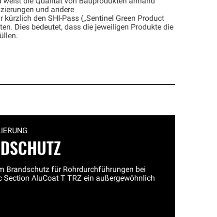
nd weist die Qualität von Bauprodukten anhand
izierungen und andere
 kürzlich den SHI-Pass („Sentinel Green Product
en. Dies bedeutet, dass die jeweiligen Produkte die
üllen.
LIERUNG
DSCHUTZ
 Brandschutz für Rohrdurchführungen bei
c Section AluCoat T TRZ ein außergewöhnlich