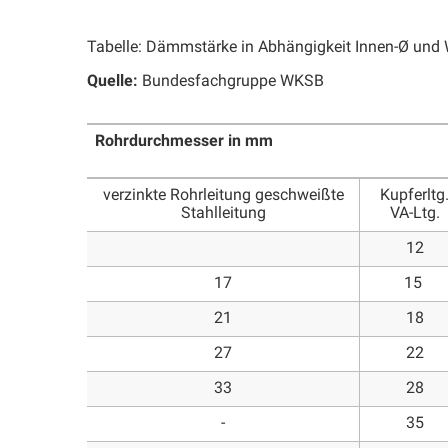
Tabelle: Dämmstärke in Abhängigkeit Innen-Ø und W
Quelle:
Bundesfachgruppe WKSB
Rohrdurchmesser in mm
verzinkte Rohrleitung geschweißte
Kupferltg
Stahlleitung
VA-Ltg.
12
17
15
21
18
27
22
33
28
-
35