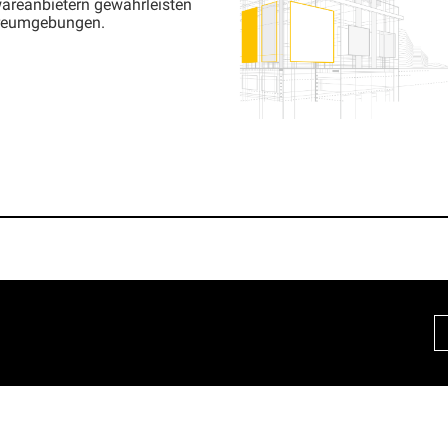
areanbietern gewährleisten
wareumgebungen.