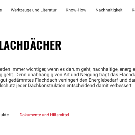
e
Werkzeuge und Literatur
Know-How
Nachhaltigkeit
K
FLACHDÄCHER
werden immer wichtiger, wenn es darum geht, nachhaltige, energie
geht. Denn unabhängig von Art und Neigung trägt das Flachdac
 gut gedämmtes Flachdach verringert den Energiebedarf und da
dschutz jeder Dachkonstruktion entscheidend damit verbessert.
dukte
Dokumente und Hilfsmittel