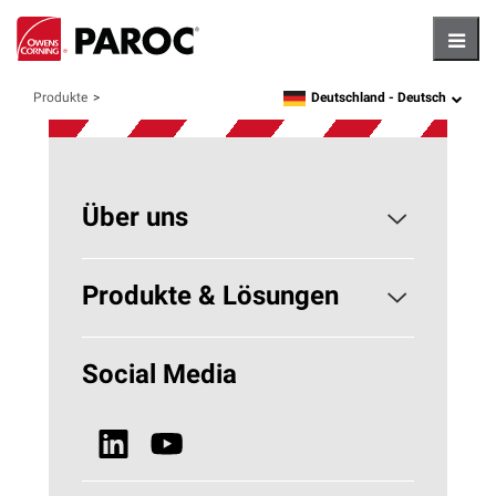
Hambu
Deutschland -
Deutsch
Produkte
language
Über uns
Konzerngeschichte
Produkte & Lösungen
Nachhaltigkeit
Gebäudedämmung
Social Media
Neuigkeiten, Blogs & Presse
Technische Isolierung - HVAC
Alle Produkte