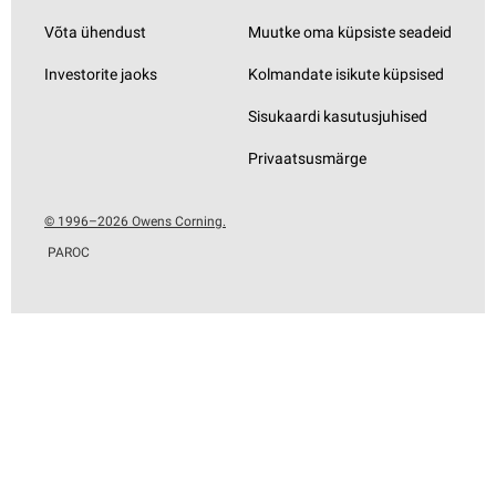
Võta ühendust
Muutke oma küpsiste seadeid
Investorite jaoks
Kolmandate isikute küpsised
Sisukaardi kasutusjuhised
Privaatsusmärge
© 1996–2026 Owens Corning.
PAROC