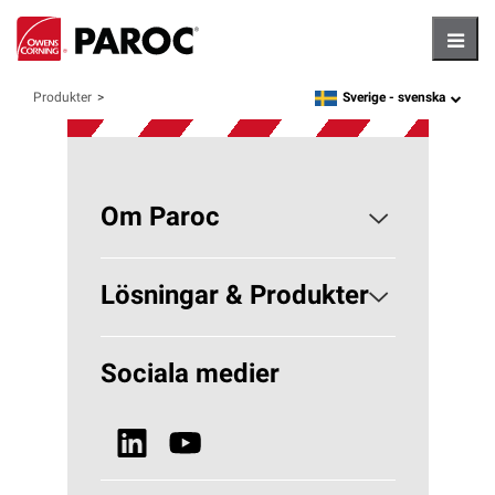
Hambu
Sverige -
svenska
Produkter
language
Om Paroc
Om PAROC
Lösningar & Produkter
Varför Stenull?
Lösningar Byggisolering
Sociala medier
Hållbarhet
Lösningar VVS
Nyheter & Media
Se alla produkter