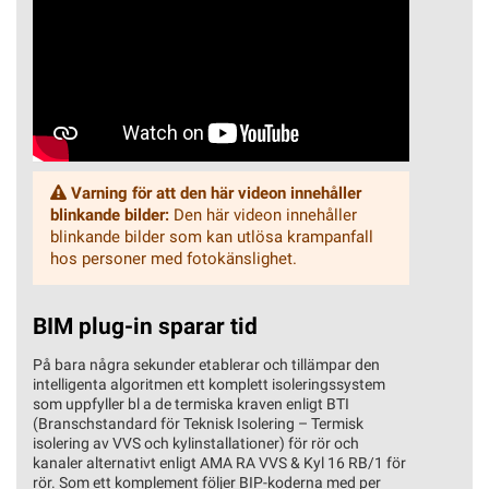
Varning för att den här videon innehåller
blinkande bilder:
Den här videon innehåller
blinkande bilder som kan utlösa krampanfall
hos personer med fotokänslighet.
BIM plug-in sparar tid
På bara några sekunder etablerar och tillämpar den
intelligenta algoritmen ett komplett isoleringssystem
som uppfyller bl a de termiska kraven enligt BTI
(Branschstandard för Teknisk Isolering – Termisk
isolering av VVS och kylinstallationer) för rör och
kanaler alternativt enligt AMA RA VVS & Kyl 16 RB/1 för
rör. Som ett komplement följer BIP-koderna med per