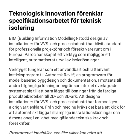
Teknologisk innovation förenklar
specifikationsarbetet för teknisk
isolering
BIM (Building Information Modelling)-stödd design av
installationer för VVS- och processindustri har blivit standard
för professionella projektörer och föreskrivare runt om i
Europa. Paroc har skapat ett verktyg som möjliggör ett
intelligent, automatiserat urval av isolerlösningar.
Verktyget fungerar som ett användbart och lättanvänt
insticksprogram till Autodesk
Revit®
, en programvara för
modellbaserad byggdesign och dokumentation. I motsats till
andra tillgängliga lösningar begränsar inte det överlagrade
systemet sig till att bara lägga till lösningar från de färdiga
produktbiblioteken till 2D- och 3D-ark. Att designa
installationer för VVS- och processindustri har förmodligen
aldrig varit enklare. Från och med nu krävs det bara ett klick för
att automatiskt lägga till lämpliga installationslösningar och
dimensioner, i enlighet med gällande tekniska krav och
föreskrifter.
Programmet innehåller .exe-filer vilket kan göra att