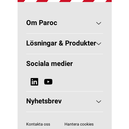
Om Paroc
Om PAROC
Lösningar & Produkter
Varför Stenull?
Lösningar Byggisolering
Sociala medier
Hållbarhet
Lösningar VVS
Nyheter & Media
Se alla produkter
Nyhetsbrev
Prenumerera på vårt nyhetsbrev
Kontakta oss
Hantera cookies