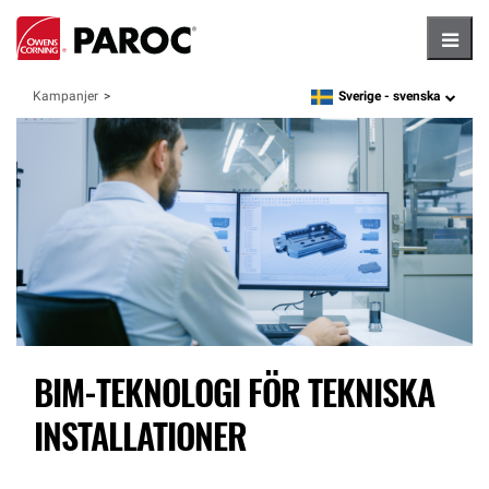
Hambu
Sverige -
svenska
Kampanjer
language
BIM-TEKNOLOGI FÖR TEKNISKA
INSTALLATIONER