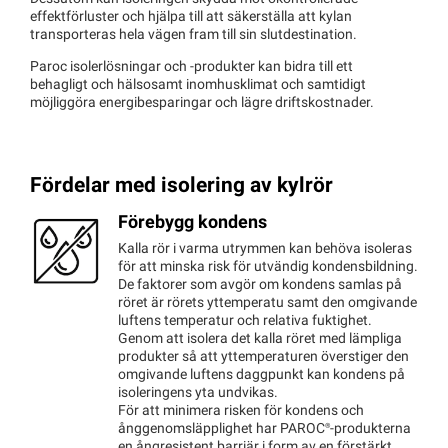
effektförluster och hjälpa till att säkerställa att kylan
transporteras hela vägen fram till sin slutdestination.
Paroc isolerlösningar och -produkter kan bidra till ett
behagligt och hälsosamt inomhusklimat och samtidigt
möjliggöra energibesparingar och lägre driftskostnader.
Fördelar med isolering av kylrör
Förebygg kondens
Kalla rör i varma utrymmen kan behöva isoleras
för att minska risk för utvändig kondensbildning.
De faktorer som avgör om kondens samlas på
röret är rörets yttemperatu samt den omgivande
luftens temperatur och relativa fuktighet.
Genom att isolera det kalla röret med lämpliga
produkter så att yttemperaturen överstiger den
omgivande luftens daggpunkt kan kondens på
isoleringens yta undvikas.
För att minimera risken för kondens och
ånggenomsläpplighet har
PAROC®
-produkterna
en ångresistent barriär i form av en förstärkt