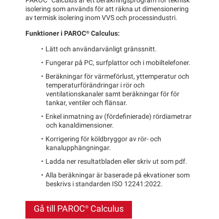
PAROC®
Calculus är ett beräkningsprogram för teknisk
isolering som används för att räkna ut dimensionering
av termisk isolering inom VVS och processindustri.
Funktioner i
PAROC®
Calculus:
Lätt och användarvänligt gränssnitt.
Fungerar på PC, surfplattor och i mobiltelefoner.
Beräkningar för värmeförlust, yttemperatur och
temperaturförändringar i rör och
ventilationskanaler samt beräkningar för för
tankar, ventiler och flänsar.
Enkel inmatning av (fördefinierade) rördiametrar
och kanaldimensioner.
Korrigering för köldbryggor av rör- och
kanalupphängningar.
Ladda ner resultatbladen eller skriv ut som pdf.
Alla beräkningar är baserade på ekvationer som
beskrivs i standarden ISO 12241:2022.
Gå till
PAROC®
Calculus