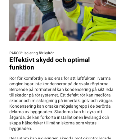
PAROC®
Isolering för kylrör
Effektivt skydd och optimal
funktion
Rör för komfortkyla isoleras för att luftfukten i varma
omgivningar inte kondenserar på de svala rörytorna.
Beroende på rörmaterial kan kondensering på sikt leda
till skador på rörsystemet. Ett defekt rör kan medföra
skador och missfärgning på innertak, golv och väggar.
Kondensering kan orsaka mögelangrepp i de berörda
delarna av byggnaden. Skadorna kan bli dyra att
åtgärda, de kan förkorta installationen livslängd och
skapa hälsorisker till människorna som vistas i
byggnaden.
Dessutom kan isoleringen skydda mot okontrollerade