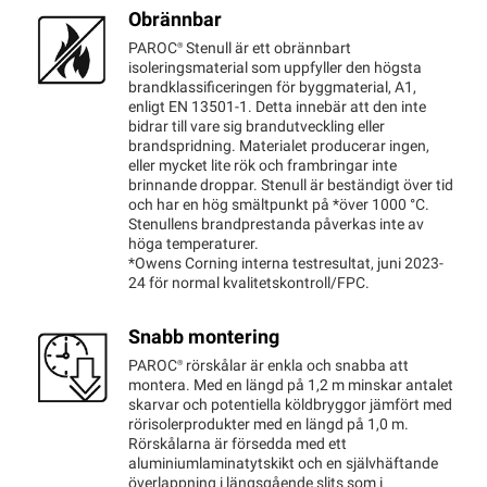
Obrännbar
PAROC®
Stenull är ett obrännbart
isoleringsmaterial som uppfyller den högsta
brandklassificeringen för byggmaterial, A1,
enligt EN 13501-1. Detta innebär att den inte
bidrar till vare sig brandutveckling eller
brandspridning. Materialet producerar ingen,
eller mycket lite rök och frambringar inte
brinnande droppar. Stenull är beständigt över tid
och har en hög smältpunkt på *över 1000 °C.
Stenullens brandprestanda påverkas inte av
höga temperaturer.
*Owens Corning interna testresultat, juni 2023-
24 för normal kvalitetskontroll/FPC.
Snabb montering
PAROC®
rörskålar är enkla och snabba att
montera. Med en längd på 1,2 m minskar antalet
skarvar och potentiella köldbryggor jämfört med
rörisolerprodukter med en längd på 1,0 m.
Rörskålarna är försedda med ett
aluminiumlaminatytskikt och en självhäftande
överlappning i längsgående slits som i