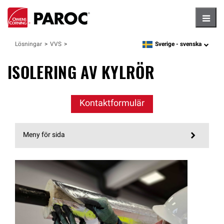
Hambu
Sverige -
svenska
Lösningar
VVS
language
ISOLERING AV KYLRÖR
Kontaktformulär
Meny för sida