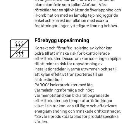
aluminiumfolie som kallas AluCoat. Våra
rörskålar har en självhäftande överlappning och
i kombination med en lämplig tejp möjliggör de
enkel och korrekt installation med exakta
fogtätningar. Ingen ytterligare limning behövs.
Förebygg uppvärmning
Korrekt och förnuftig isolering av kylrör kan
bidra till att minska risk för okontrollerade
effektförluster. Dessutom kan isoleringen hjälpa
till att minska risk för uppvärmning av
installationsdelar i varma utrymmen och se till
att kylan effektivt transporteras till sin
slutdestination.
PAROC®
isolerprodukter med låg
värmeledningsförmåga och högt
värmemotstånd kan bidra till begränsade
effektförluster och temperaturförändringar
vilket i sin tur kan leda till lägre och effektivare
energianvändning och minskade driftkostnader.
*Se våra produktdatablad för produktspecifika
värden.