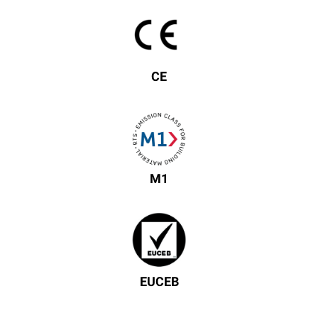
CE
M1
EUCEB