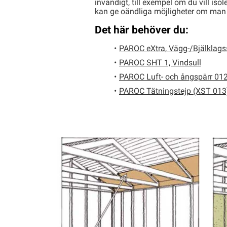
invändigt, till exempel om du vill iso
kan ge oändliga möjligheter om man i
Det här behöver du:
PAROC eXtra, Vägg-/Bjälklags
PAROC SHT 1, Vindsull
PAROC Luft- och ångspärr 012
PAROC Tätningstejp (XST 013)