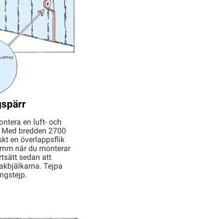
gspärr
ontera en luft- och
. Med bredden 2700
t en överlappsflik
 mm när du monterar
rtsätt sedan att
akbjälkarna. Tejpa
ngstejp.