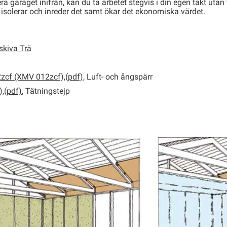
lera garaget inifrån, kan du ta arbetet stegvis i din egen takt ut
solerar och inreder det samt ökar det ekonomiska värdet.
skiva Trä
zcf (XMV 012zcf),(pdf)
, Luft- och ångspärr
,(pdf)
, Tätningstejp