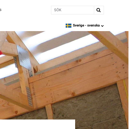
Sök
s
Sverige -
svenska
language