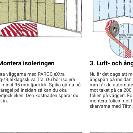
Montera isoleringen
3. Luft- och ån
lera väggarna med PAROC eXtra
Nu är det dags att m
-/Bjälklagsskiva Trä. Du bör isolera
ångspärr på insidan
 minst 95 mm tjocklek. Spika gärna på
mm får du automatisk
räregel på insidan så kan du öka
mot taket på ca 200
ertjockleken. Den kostnaden sparar du
folien på väggen. Fo
t in.
montera folien mot t
skarvarna med Tätni