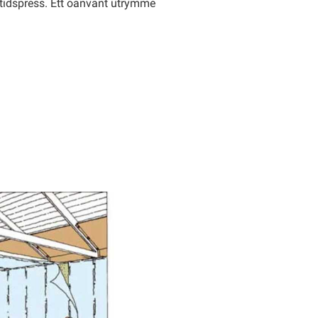
an tidspress. Ett oanvänt utrymme