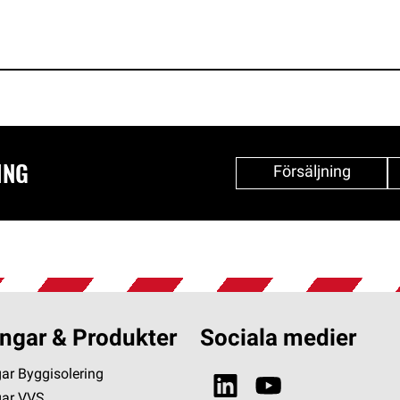
ING
Försäljning
ngar & Produkter
Sociala medier
ar Byggisolering
gar VVS