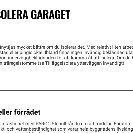
SOLERA GARAGET
utnyttjas mycket bättre om du isolerar det. Med relativt liten arb
ad eller pingislokal. Ibland finns ingen invändig beklädnad ut
a bort innerväggbeklädnaden för att komma åt att isolera. Om du h
n träregelstomme (se Tilläggsisolera ytterväggen invändigt).
eller förrådet
in fastighet med PAROC Stenull får du en rad fördelar. Föruto
ukt- och vattenbeständighet som varar hela byggnadens livslängd