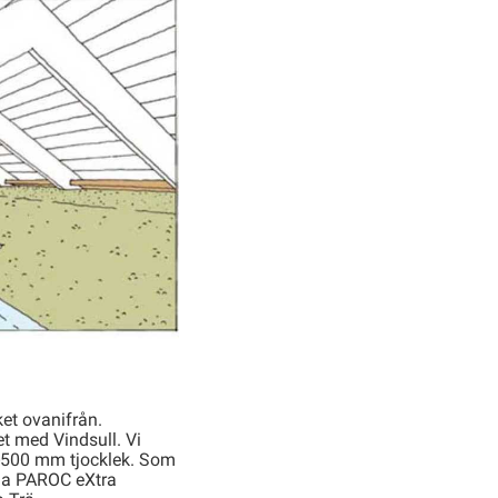
ket ovanifrån.
t med Vindsull. Vi
500 mm tjocklek. Som
lja PAROC eXtra