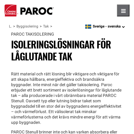
Hambu
Sverige -
svenska
Lösningar
Byggisolering
Tak
language
PAROC TAKISOLERING
ISOLERINGSLÖSNINGAR FÖR
LÅGLUTANDE TAK
Rätt material och rätt lösning blir viktigare och viktigare för
att skapa hållbara, energieffektiva och brandsäkra
byggnader. Inte minst när det gäller takisolering. Paroc
erbjuder ett brett sortiment av isolerlösningar för låglutande
tak – alla producerade i vårt obrännbara material PAROC
Stenull. Oavsett typ eller lutning bidrar taket som
byggnadsdel till en stor del av byggnadens energieffektivitet
– och värmeförlust. Ett välisolerat tak minskar
värmeförlusterna och det krävs mindre energi för att värma
upp byggnaden.
PAROC Stenull brinner inte och kan varken absorbera eller