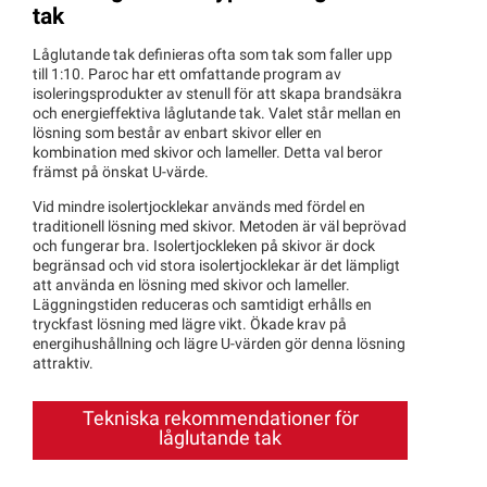
tak
Låglutande tak definieras ofta som tak som faller upp
till 1:10. Paroc har ett omfattande program av
isoleringsprodukter av stenull för att skapa brandsäkra
och energieffektiva låglutande tak. Valet står mellan en
lösning som består av enbart skivor eller en
kombination med skivor och lameller. Detta val beror
främst på önskat U-värde.
Vid mindre isolertjocklekar används med fördel en
traditionell lösning med skivor. Metoden är väl beprövad
och fungerar bra. Isolertjockleken på skivor är dock
begränsad och vid stora isolertjocklekar är det lämpligt
att använda en lösning med skivor och lameller.
Läggningstiden reduceras och samtidigt erhålls en
tryckfast lösning med lägre vikt. Ökade krav på
energihushållning och lägre U-värden gör denna lösning
attraktiv.
Tekniska rekommendationer för
låglutande tak