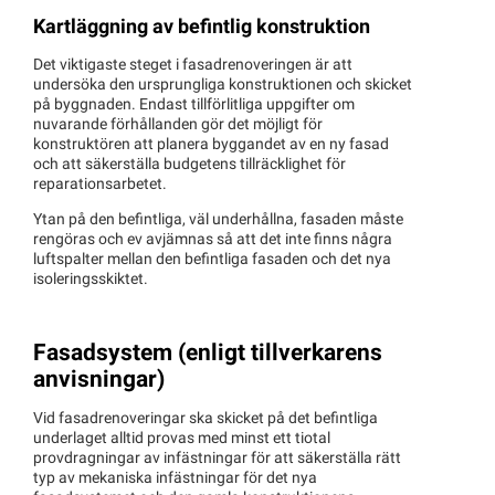
Kartläggning av befintlig konstruktion
Det viktigaste steget i fasadrenoveringen är att
undersöka den ursprungliga konstruktionen och skicket
på byggnaden. Endast tillförlitliga uppgifter om
nuvarande förhållanden gör det möjligt för
konstruktören att planera byggandet av en ny fasad
och att säkerställa budgetens tillräcklighet för
reparationsarbetet.
Ytan på den befintliga, väl underhållna, fasaden måste
rengöras och ev avjämnas så att det inte finns några
luftspalter mellan den befintliga fasaden och det nya
isoleringsskiktet.
Fasadsystem (enligt tillverkarens
anvisningar)
Vid fasadrenoveringar ska skicket på det befintliga
underlaget alltid provas med minst ett tiotal
provdragningar av infästningar för att säkerställa rätt
typ av mekaniska infästningar för det nya