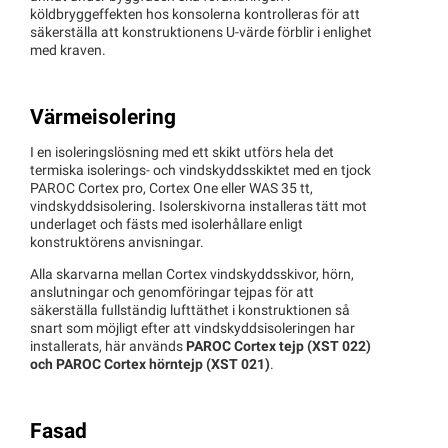
köldbryggeffekten hos konsolerna kontrolleras för att
säkerställa att konstruktionens U-värde förblir i enlighet
med kraven.
Värmeisolering
I en isoleringslösning med ett skikt utförs hela det
termiska isolerings- och vindskyddsskiktet med en tjock
PAROC Cortex pro, Cortex One eller WAS 35 tt,
vindskyddsisolering. Isolerskivorna installeras tätt mot
underlaget och fästs med isolerhållare enligt
konstruktörens anvisningar.
Alla skarvarna mellan Cortex vindskyddsskivor, hörn,
anslutningar och genomföringar tejpas för att
säkerställa fullständig lufttäthet i konstruktionen så
snart som möjligt efter att vindskyddsisoleringen har
installerats, här används
PAROC Cortex tejp (XST 022)
och PAROC Cortex hörntejp (XST 021)
.
Fasad