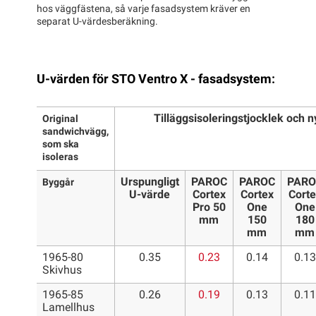
hos väggfästena, så varje fasadsystem kräver en
separat U-värdesberäkning.
U-värden för STO Ventro X - fasadsystem:
Tilläggsisoleringstjocklek och
Original
sandwichvägg,
som ska
isoleras
Urspungligt
PAROC
PAROC
PARO
Byggår
U-värde
Cortex
Cortex
Corte
Pro 50
One
One
mm
150
180
mm
mm
1965-80
0.35
0.23
0.14
0.13
Skivhus
1965-85
0.26
0.19
0.13
0.11
Lamellhus