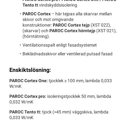
Tento tt
vindskyddsisolering
PAROC Cortex
– här tejpas alla skarvar mellan
skivor och mot omgivande
konstruktioner:
PAROC Cortex tejp
(XST 022),
(skarvar) och
PAROC Cortex hörntejp
(XST 021),
(hörntätning).
Ventilationsspalt enligt fasadsystemet
Beklädnadsskivor eller ventilerad putsad fasad
Enskiktslösning:
PAROC Cortex One:
tjocklek ≥ 100 mm, lambda 0,033
W/mK
PAROC Cortex pro:
isoleringstjocklek 50 mm, lambda
0,032 W/mK
PAROC Tento tt:
tjock (>45 mm) väggskiva, lambda
0,033 W/mK