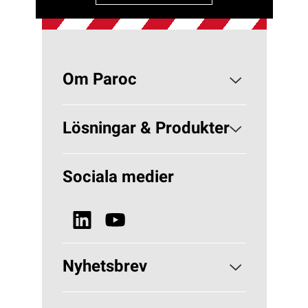
Om Paroc
Om PAROC
Lösningar & Produkter
Varför Stenull?
Lösningar Byggisolering
Sociala medier
Hållbarhet
Lösningar VVS
Nyheter & Media
Se alla produkter
Nyhetsbrev
Prenumerera på vårt nyhetsbrev