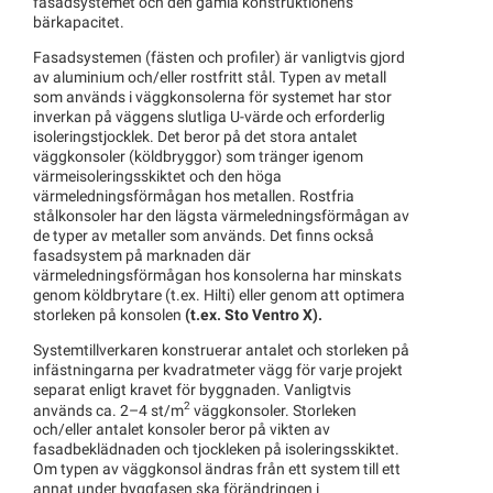
fasadsystemet och den gamla konstruktionens
bärkapacitet.
Fasadsystemen (fästen och profiler) är vanligtvis gjord
av aluminium och/eller rostfritt stål. Typen av metall
som används i väggkonsolerna för systemet har stor
inverkan på väggens slutliga U-värde och erforderlig
isoleringstjocklek. Det beror på det stora antalet
väggkonsoler (köldbryggor) som tränger igenom
värmeisoleringsskiktet och den höga
värmeledningsförmågan hos metallen. Rostfria
stålkonsoler har den lägsta värmeledningsförmågan av
de typer av metaller som används. Det finns också
fasadsystem på marknaden där
värmeledningsförmågan hos konsolerna har minskats
genom köldbrytare (t.ex. Hilti) eller genom att optimera
storleken på konsolen
(t.ex. Sto Ventro X).
Systemtillverkaren konstruerar antalet och storleken på
infästningarna per kvadratmeter vägg för varje projekt
separat enligt kravet för byggnaden. Vanligtvis
2
används ca. 2–4 st/m
väggkonsoler. Storleken
och/eller antalet konsoler beror på vikten av
fasadbeklädnaden och tjockleken på isoleringsskiktet.
Om typen av väggkonsol ändras från ett system till ett
annat under byggfasen ska förändringen i