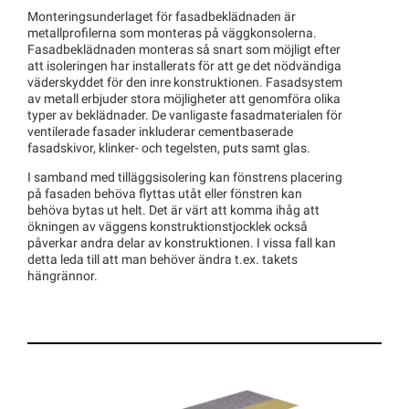
Monteringsunderlaget för fasadbeklädnaden är
metallprofilerna som monteras på väggkonsolerna.
Fasadbeklädnaden monteras så snart som möjligt efter
att isoleringen har installerats för att ge det nödvändiga
väderskyddet för den inre konstruktionen. Fasadsystem
av metall erbjuder stora möjligheter att genomföra olika
typer av beklädnader. De vanligaste fasadmaterialen för
ventilerade fasader inkluderar cementbaserade
fasadskivor, klinker- och tegelsten, puts samt glas.
I samband med tilläggsisolering kan fönstrens placering
på fasaden behöva flyttas utåt eller fönstren kan
behöva bytas ut helt. Det är värt att komma ihåg att
ökningen av väggens konstruktionstjocklek också
påverkar andra delar av konstruktionen. I vissa fall kan
detta leda till att man behöver ändra t.ex. takets
hängrännor.