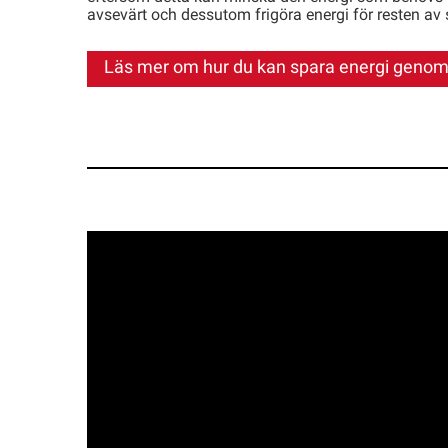
avsevärt och dessutom frigöra energi för resten av
Läs mer om hur du kan spara energi genom 