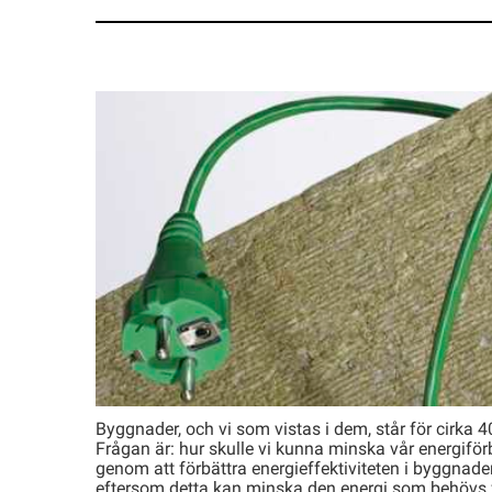
Den mest hållbara energin är den som
Byggnader, och vi som vistas i dem, står för cirka 
Frågan är: hur skulle vi kunna minska vår energiför
genom att förbättra energieffektiviteten i byggnader
eftersom detta kan minska den energi som behövs 