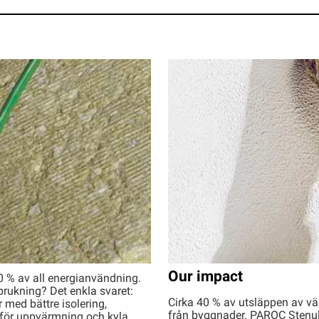
 inte används
Our impact
40 % av all energianvändning.
brukning? Det enkla svaret:
Cirka 40 % av utsläppen av 
 med bättre isolering,
från byggnader. PAROC Stenull
för uppvärmning och kyla