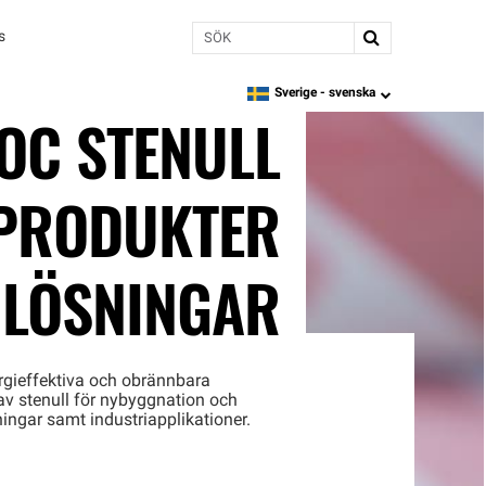
Sök
s
Sverige -
svenska
language
OC STENULL
PRODUKTER
 LÖSNINGAR
ergieffektiva och obrännbara
av stenull för nybyggnation och
ingar samt industriapplikationer.