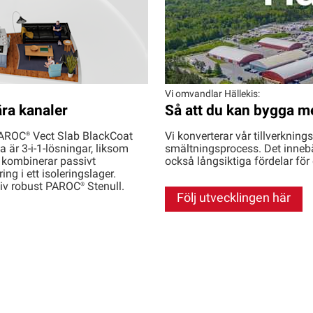
Vi omvandlar Hällekis:
ra kanaler
Så att du kan bygga m
AROC®
Vect Slab BlackCoat
Vi konverterar vår tillverkning
a är 3-i-1-lösningar, liksom
smältningsprocess. Det innebä
 kombinerar passivt
också långsiktiga fördelar fö
g i ett isoleringslager.
iv robust
PAROC®
Stenull.
Följ utvecklingen här