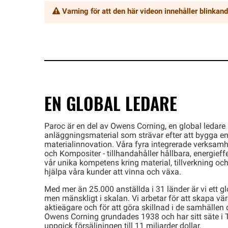
Varning för att den här videon innehåller blinkand
EN GLOBAL LEDARE
Paroc är en del av Owens Corning, en global ledare
anläggningsmaterial som strävar efter att bygga e
materialinnovation. Våra fyra integrerade verksamhet
och Kompositer - tillhandahåller hållbara, energieff
vår unika kompetens kring material, tillverkning o
hjälpa våra kunder att vinna och växa.
Med mer än 25.000 anställda i 31 länder är vi ett gl
men mänskligt i skalan. Vi arbetar för att skapa vä
aktieägare och för att göra skillnad i de samhällen d
Owens Corning grundades 1938 och har sitt säte i 
uppgick försäljningen till 11 miljarder dollar.