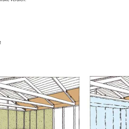
iske verdien.
e