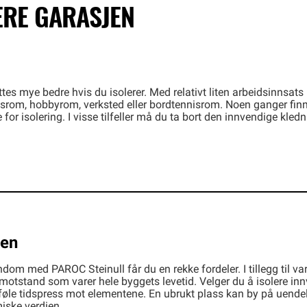
ERE GARASJEN
ttes mye bedre hvis du isolerer. Med relativt liten arbeidsinnsats 
dsrom, hobbyrom, verksted eller bordtennisrom. Noen ganger finn
r isolering. I visse tilfeller må du ta bort den innvendige kledn
den
ndom med PAROC Steinull får du en rekke fordeler. I tillegg til va
motstand som varer hele byggets levetid. Velger du å isolere in
å føle tidspress mot elementene. En ubrukt plass kan by på uendel