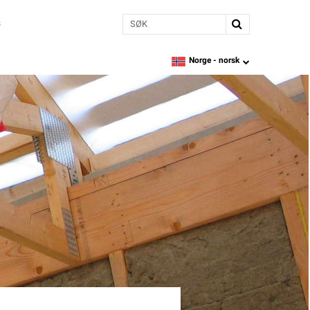
Søk
s
Norge -
norsk
language