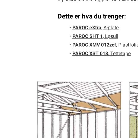
og dekorerer den og øker den økonom
Dette er hva du trenger:
PAROC eXtra
, A-plate
PAROC SHT 1
, Løsull
PAROC XMV 012zcf
, Plastfoli
PAROC XST 013
, Tettetape