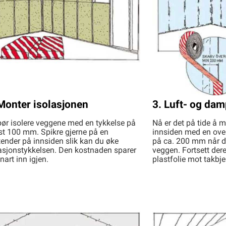
Monter isolasjonen
3. Luft- og da
ør isolere veggene med en tykkelse på
Nå er det på tide å m
st 100 mm. Spikre gjerne på en
innsiden med en over
tender på innsiden slik kan du øke
på ca. 200 mm når d
asjonstykkelsen. Den kostnaden sparer
veggen. Fortsett der
nart inn igjen.
plastfolie mot takbje