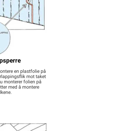
mpsperre
ontere en plastfolie på
lappingsflik mot taket
u monterer folien på
etter med å montere
lkene.