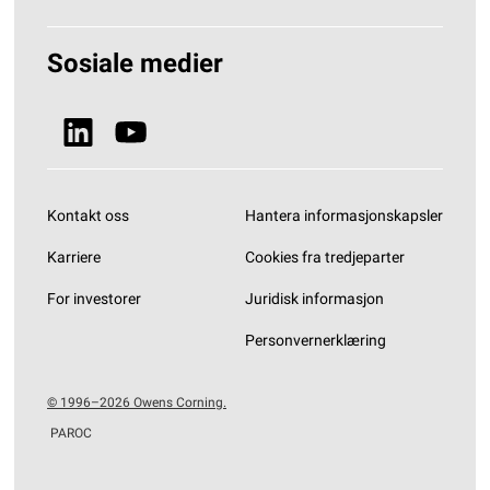
Hvorfor Steinull?
Løsninger Byggisolering
Sosiale medier
Bærekraft
Se alle produkter
Nyheter & Media
Kontakt oss
Hantera informasjonskapsler
Karriere
Cookies fra tredjeparter
For investorer
Juridisk informasjon
Personvernerklæring
© 1996–2026 Owens Corning.
PAROC