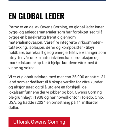
EN GLOBAL LEDER
Paroc er en del av Owens Corning, en global leder innen
bygg- og anleggsmaterialer som har forpliktet seg til å
bygge en bærekraftig fremtid gjennom
materialinnovasjon. Våre fire integrerte virksomheter -
taktekking, isolasjon, dører og kompositter - tilbyr
holdbare, bærekraftige og energieffektive løsninger som
utnytter vår unike materialvitenskap, produksjon og
markedskunnskap for å hjelpe kundene våre med å
vinne og vokse.
Vi er et globalt selskap med mer enn 25 000 ansatte i 31
land som er dedikert til å skape verdier for våre kunder
og aksjonærer, og til å utgjøre en forskjell i de
lokalsamfunnene der vi jobber og bor. Owens Corning
ble grunnlagt i 1938 og har hovedkontor i Toledo, Ohio,
USA, og hadde i 2024 en omsetning på 11 milliarder
dollar.
Utforsk Owens Corning