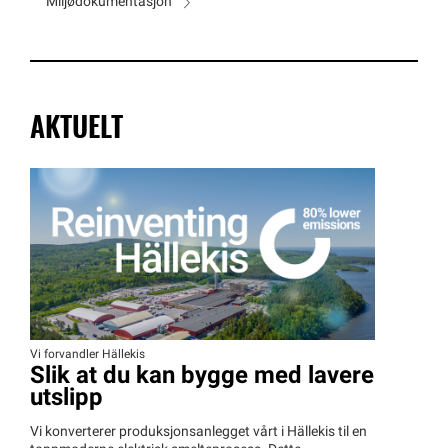
Miljødokumentasjon
AKTUELT
Vi forvandler Hällekis
Slik at du kan bygge med lavere
utslipp
Vi konverterer produksjonsanlegget vårt i Hällekis til en