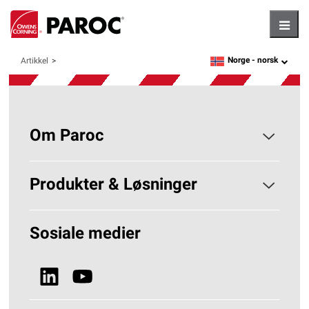
Hambu
Norge -
norsk
Artikkel
language
Om Paroc
Om PAROC
Produkter & Løsninger
Hvorfor Steinull?
Løsninger Byggisolering
Sosiale medier
Bærekraft
Se alle produkter
Nyheter & Media