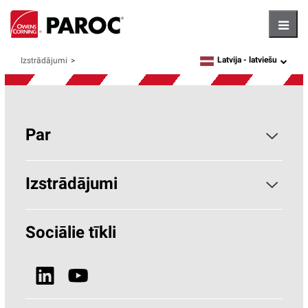
Hambu
Latvija -
latviešu
Izstrādājumi
language
Par
Par PAROC
Izstrādājumi
Kāpēc akmens vate?
Būvniecība
Sociālie tīkli
Ilgtspēja
HVAC (Paroc.com)
Ziņas un Media
Izstrādājumi