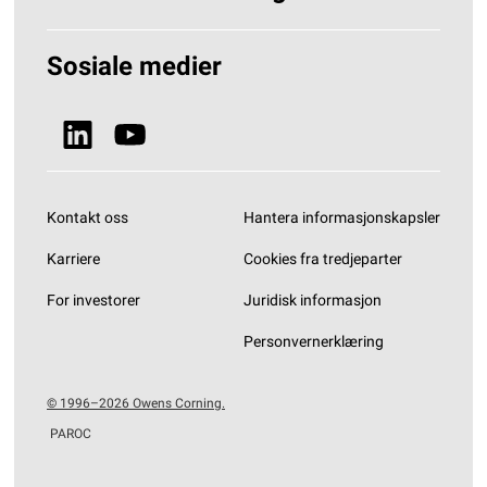
Hvorfor Steinull?
Løsninger Byggisolering
Sosiale medier
Bærekraft
Se alle produkter
Nyheter & Media
Kontakt oss
Hantera informasjonskapsler
Karriere
Cookies fra tredjeparter
For investorer
Juridisk informasjon
Personvernerklæring
© 1996–2026 Owens Corning.
PAROC