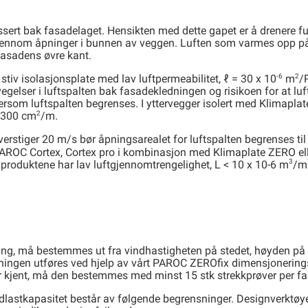
lassert bak fasadelaget. Hensikten med dette gapet er å drenere 
 gjennom åpninger i bunnen av veggen. Luften som varmes opp på
fasadens øvre kant.
-6
2
iv isolasjonsplate med lav luftpermeabilitet, ℓ = 30 x 10
m
/
vegelser i luftspalten bak fasadekledningen og risikoen for at lu
ersom luftspalten begrenses. I yttervegger isolert med Klimaplat
2
l 300 cm
/m.
verstiger 20 m/s bør åpningsarealet for luftspalten begrenses ti
PAROC Cortex, Cortex pro i kombinasjon med Klimaplate ZERO ell
3
se produktene har lav luftgjennomtrengelighet, L < 10 x 10-6 m
/m
ring, må bestemmes ut fra vindhastigheten på stedet, høyden p
gningen utføres ved hjelp av vårt PAROC ZEROfix dimensjonerin
er kjent, må den bestemmes med minst 15 stk strekkprøver per fa
astkapasitet består av følgende begrensninger. Designverktøyet