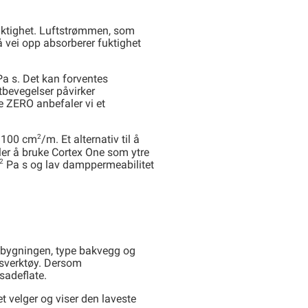
fuktighet. Luftstrømmen, som
 vei opp absorberer fuktighet
Pa s. Det kan forventes
ftbevegelser påvirker
e ZERO anbefaler vi et
2
l 100 cm
/m. Et alternativ til å
er å bruke Cortex One som ytre
2
Pa s og lav damppermeabilitet
å bygningen, type bakvegg og
gsverktøy. Dersom
sadeflate.
 velger og viser den laveste