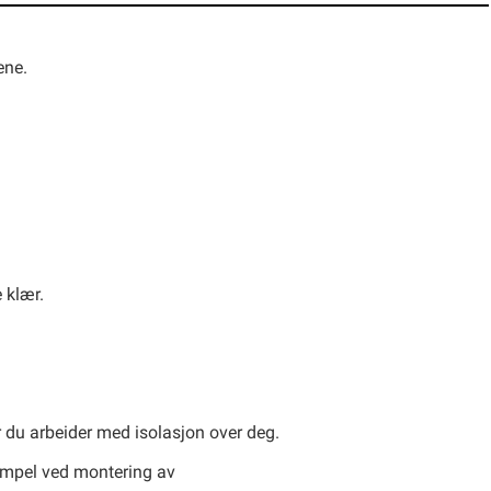
ene.
 klær.
år du arbeider med isolasjon over deg.
sempel ved montering av