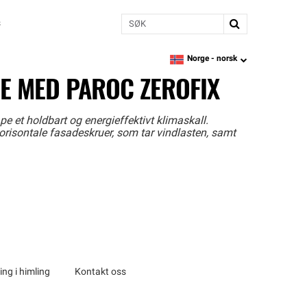
Søk
s
Norge -
norsk
language
E MED PAROC ZEROFIX
e et holdbart og energieffektivt klimaskall.
risontale fasadeskruer, som tar vindlasten, samt
ng i himling
Kontakt oss