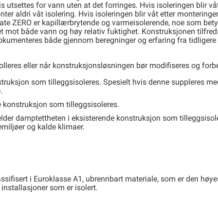
 utsettes for vann uten at det forringes. Hvis isoleringen blir v
er aldri våt isolering. Hvis isoleringen blir våt etter monteringe
late ZERO er kapillærbrytende og varmeisolerende, noe som bety
t mot både vann og høy relativ fuktighet. Konstruksjonen tilfred
dokumenteres både gjennom beregninger og erfaring fra tidliger
olleres eller når konstruksjonsløsningen bør modifiseres og forb
truksjon som tilleggsisoleres. Spesielt hvis denne suppleres me
.
de konstruksjon som tilleggsisoleres.
jelder damptettheten i eksisterende konstruksjon som tilleggsisol
nemiljøer og kalde klimaer.
sifisert i Euroklasse A1, ubrennbart materiale, som er den høye
nstallasjoner som er isolert.