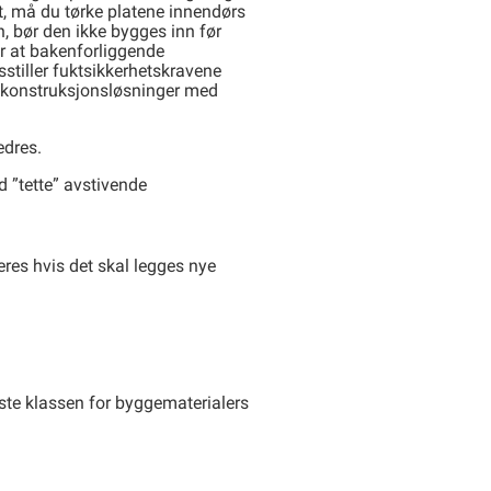
åt, må du tørke platene innendørs
n, bør den ikke bygges inn før
r at bakenforliggende
sstiller fuktsikkerhetskravene
e konstruksjonsløsninger med
edres.
d ”tette” avstivende
eres hvis det skal legges nye
ste klassen for byggematerialers