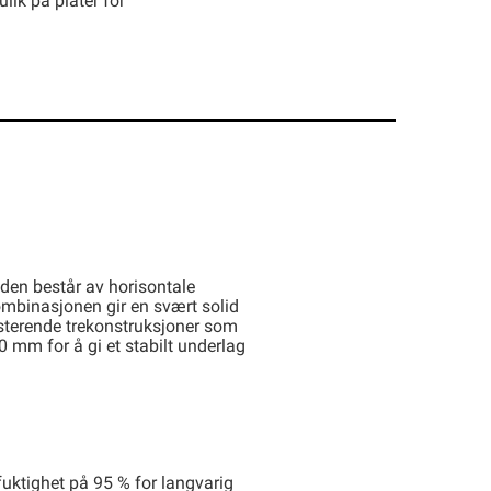
lik på plater for
den består av horisontale
ombinasjonen gir en svært solid
sterende trekonstruksjoner som
0 mm for å gi et stabilt underlag
fuktighet på 95 % for langvarig