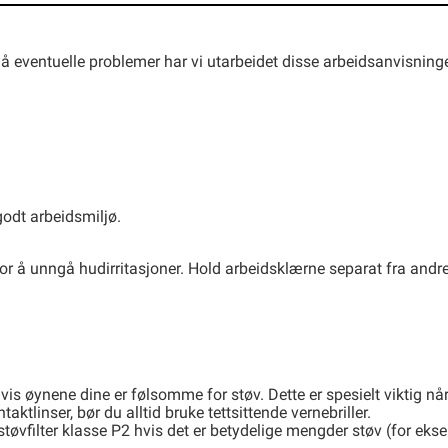
gå eventuelle problemer har vi utarbeidet disse arbeidsanvisning
godt arbeidsmiljø.
for å unngå hudirritasjoner. Hold arbeidsklærne separat fra andre
hvis øynene dine er følsomme for støv. Dette er spesielt viktig n
aktlinser, bør du alltid bruke tettsittende vernebriller.
øvfilter klasse P2 hvis det er betydelige mengder støv (for ek