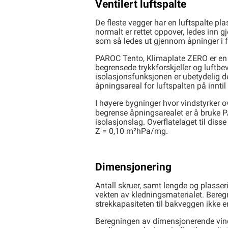
Ventilert luftspalte
De fleste vegger har en luftspalte p
normalt er rettet oppover, ledes inn
som så ledes ut gjennom åpninger i 
PAROC Tento, Klimaplate ZERO er en st
begrensede trykkforskjeller og luftbe
isolasjonsfunksjonen er ubetydelig d
åpningsareal for luftspalten på innti
I høyere bygninger hvor vindstyrker o
begrense åpningsarealet er å bruke 
isolasjonslag. Overflatelaget til dis
Z = 0,10 m²hPa/mg.
Dimensjonering
Antall skruer, samt lengde og plasse
vekten av kledningsmaterialet. Bere
strekkapasiteten til bakveggen ikke 
Beregningen av dimensjonerende vindl