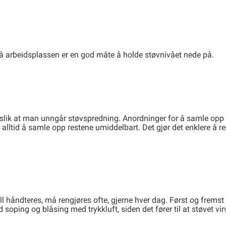
å arbeidsplassen er en god måte å holde støvnivået nede på.
slik at man unngår støvspredning. Anordninger for å samle opp 
øv alltid å samle opp restene umiddelbart. Det gjør det enklere å
l håndteres, må rengjøres ofte, gjerne hver dag. Først og fremst 
oping og blåsing med trykkluft, siden det fører til at støvet vir