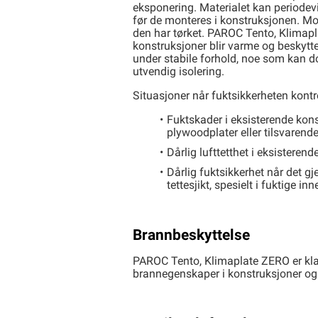
eksponering. Materialet kan periodevis
før de monteres i konstruksjonen. Mont
den har tørket. PAROC Tento, Klimap
konstruksjoner blir varme og beskytte
under stabile forhold, noe som kan 
utvendig isolering.
Situasjoner når fuktsikkerheten kontr
Fuktskader i eksisterende kons
plywoodplater eller tilsvarende
Dårlig lufttetthet i eksisteren
Dårlig fuktsikkerhet når det g
tettesjikt, spesielt i fuktige in
Brannbeskyttelse
PAROC Tento, Klimaplate ZERO er klas
brannegenskaper i konstruksjoner og i