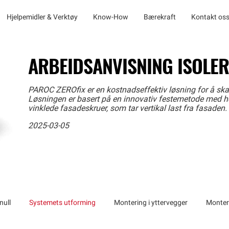
Hjelpemidler & Verktøy
Know-How
Bærekraft
Kontakt os
ARBEIDSANVISNING ISOLER
PAROC ZEROfix er en kostnadseffektiv løsning for å skap
Løsningen er basert på en innovativ festemetode med ho
vinklede fasadeskruer, som tar vertikal last fra fasaden.
2025-03-05
null
Systemets utforming
Montering i yttervegger
Monteri