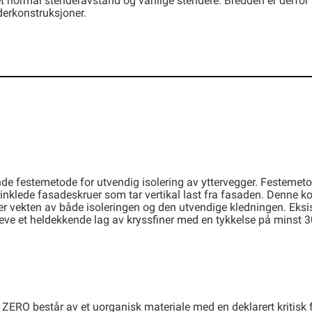
t normal stenderavstand og vanlige stendere. Bredden er derfor u
derkonstruksjoner.
e festemetode for utvendig isolering av yttervegger. Festemeto
inklede fasadeskruer som tar vertikal last fra fasaden. Denne k
r vekten av både isoleringen og den utvendige kledningen. Eksi
kreve et heldekkende lag av kryssfiner med en tykkelse på minst 3
ZERO består av et uorganisk materiale med en deklarert kritisk 