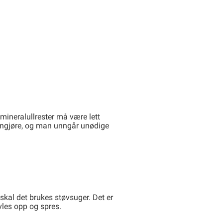
mineralullrester må være lett
 rengjøre, og man unngår unødige
skal det brukes støvsuger. Det er
vles opp og spres.