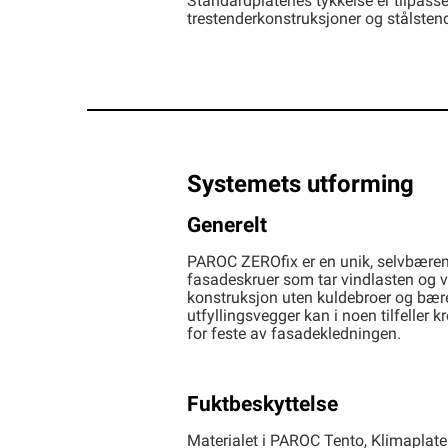
Standardplatenes tykkelse er tilpasse
trestenderkonstruksjoner og stålsten
Systemets utforming
Generelt
PAROC ZEROfix er en unik, selvbærend
fasadeskruer som tar vindlasten og v
konstruksjon uten kuldebroer og bære
utfyllingsvegger kan i noen tilfeller 
for feste av fasadekledningen.
Fuktbeskyttelse
Materialet i PAROC Tento, Klimaplate 