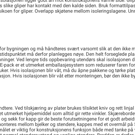
at isolasjonen ligger godt an mot konstruksjonens varme side. Gli
is slike gliper har kontakt med den kalde siden. Bruk formattilp
ikoen for gliper. Overlapp skjøtene mellom isoleringslagene. Unn
kt for bygningen og må håndteres svært varsomt slik at den ikke
stidspunktet må derfor planlegges nøye. Den helt forseglede pl
inger. Ved lengre tids oppbevaring utendørs skal isolasjonen de
il. E-pack er et utmerket emballasjesystem som reduserer faren f
 uker. Hvis isolasjonen blir våt, må du åpne pakkene og tørke pla
sjon. Hvis isolasjonen blir våt etter monteringen, bør den ikke b
dtere. Ved tilskjæring av plater brukes tilsiktet kniv og rett linj
 utmerket hjelpemiddel som alltid gir rette vinkler. Skjærebordet 
 og sekk for kapp gir de beste forutsetningene for et godt arbeid
 monteres mellom bjelker og stendere, kappes med et overmål på
vermålet er viktig for konstruksjonens funksjon både med tanke på