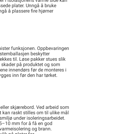
per i isolasjonens varme side kan
assede plater. Unngå å bruke
gå å plassere fire hjørner
 mister funksjonen. Oppbevaringen
astemballasjen beskytter
kkes til. Løse pakker stues slik
or skader på produktet og som
tene innendørs før de monteres i
ygges inn før den har tørket.
al eller skjærebord. Ved arbeid som
kan raskt stilles om til ulike mål
smiljø under isoleringsarbeidet.
 5–10 mm for å få en god
 varmeisolering og brann.