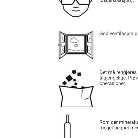
løsullisolasjon).
God ventilasjon p
Det må rengjøres 
tilgjengelige. Pr
operasjoner.
Rom der mineralul
meget uegnet med s